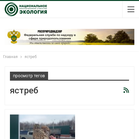
Главная
ястреб
просмотр тегов
ястреб