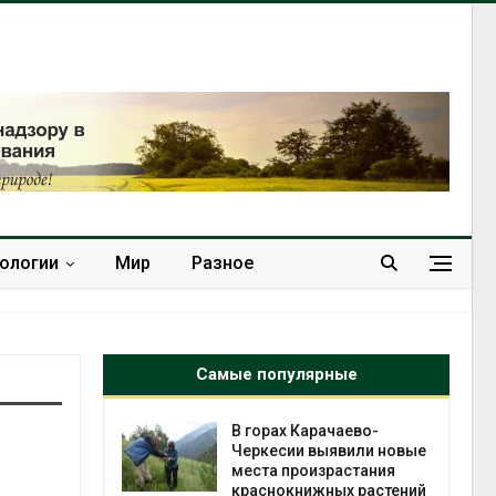
нологии
Мир
Разное
Самые популярные
нал вновь
В горах Карачаево-
 загрузку
Черкесии выявили новые
дефицита
места произрастания
ы
краснокнижных растений