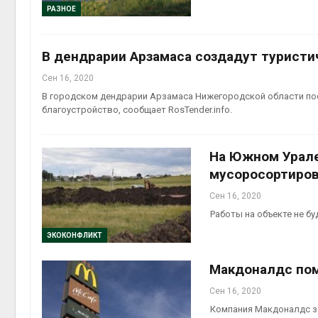
Авг 5, 2
РАЗНОЕ
В дендрарии Арзамаса создадут туристи
Сен 16, 2020
Авг 5, 2
В городском дендрарии Арзамаса Нижегородской области пос
благоустройство, сообщает RosTender.info.
На Южном Урале
мусоросортиров
Сен 16, 2020
Работы на объекте не б
ЭКОКОНФЛИКТ
Макдоналдс по
Сен 16, 2020
Компания Макдоналдс з