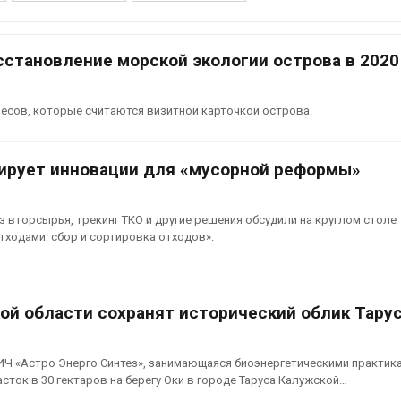
аде
Авг 6, 2026
026
В китайской 
сстановление морской экологии острова в 2020
Изменение климата
Шэньси из-за
меняет ареалы бабочек
эвакуировали
по всему миру
тыс. человек
лесов, которые считаются визитной карточкой острова.
Авг 6, 2026
Авг 6, 2026
В Австралии снизят
МЕГА и ВкусВ
ирует инновации для «мусорной реформы»
стоимость установки
установили
солнечных панелей для
экообменник
бизнеса
вторсырья
 вторсырья, трекинг ТКО и другие решения обсудили на круглом столе
026
Авг 6, 2026
тходами: сбор и сортировка отходов».
Москвариум отметит 11-
Учёные пред
летие трёхдневным
получать пит
фестивалем
из воздуха с
ветра
Авг 5, 2026
ой области сохранят исторический облик Тару
Авг 6, 2026
В Кении противников
строительства АЭС
Приложение 
Ч «Астро Энерго Синтез», занимающаяся биоэнергетическими практик
проверяют по статье о
для контрол
сток в 30 гектаров на берегу Оки в городе Таруса Калужской…
терроризме
площадок зап