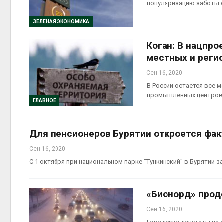
популяризацию заботы 
ЗЕЛЕНАЯ ЭКОНОМИКА
Коган: В нацпро
местных и реги
Сен 16, 2020
В России остается все 
промышленных центров,
ГЛАВНОЕ
Для пенсионеров Бурятии откроется фак
Сен 16, 2020
С 1 октября при национальном парке "Тункинский" в Бурятии 
«Бионорд» прод
Сен 16, 2020
Городские депутаты на 