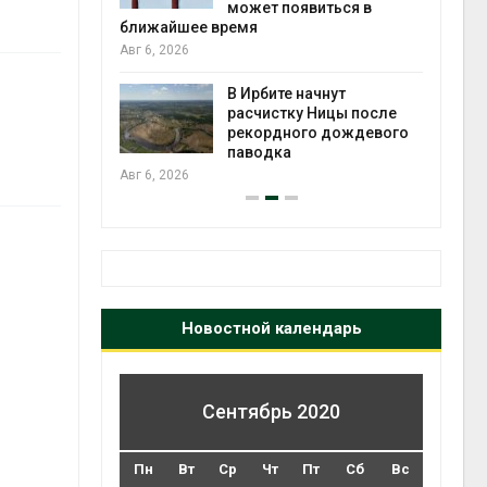
может появиться в
Авг 5
ближайшее время
Авг 6, 2026
т всё
ой
В Ирбите начнут
а засух,
расчистку Ницы после
 рубок
рекордного дождевого
Авг 5
паводка
Авг 6, 2026
Новостной календарь
Сентябрь 2020
Пн
Вт
Ср
Чт
Пт
Сб
Вс