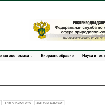
еная экономика
Биоразнообразие
Наука и тех
В Домодедове
Панамский ка
ликвидируют
ограничивает
последствия разлива
судов из-за 
3 АВГУСТА 2026, 00:00
2 АВГУСТА 2026, 00:00
химикатов после пожара
пресной вод