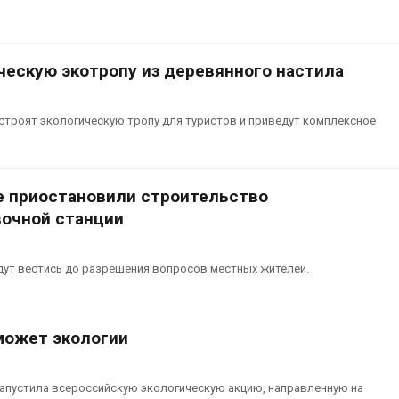
сентябре
026
Авг 6, 2026
Суд запретил
использовать
Европа теряе
ческую экотропу из деревянного настила
крокодилов для охраны
больше лесн
израильской тюрьмы
биомассы из-з
вредителей и
026
троят экологическую тропу для туристов и приведут комплексное
Авг 6, 2026
 приостановили строительство
очной станции
удут вестись до разрешения вопросов местных жителей.
может экологии
апустила всероссийскую экологическую акцию, направленную на