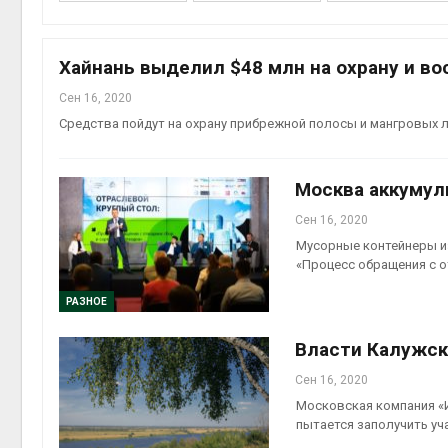
на скл
Авг 6, 2
Хайнань выделил $48 млн на охрану и во
Сен 16, 2020
Cредства пойдут на охрану прибрежной полосы и мангровых 
Москва аккумул
Сен 16, 2020
Мусорные контейнеры из
Авг 6, 2
«Процесс обращения с о
РАЗНОЕ
Власти Калужск
Сен 16, 2020
Московская компания «И
пытается заполучить уча