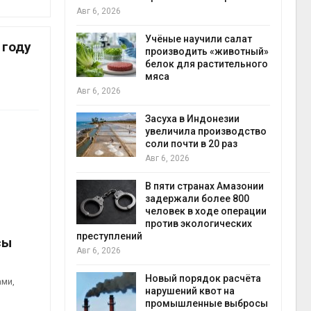
на с
Авг 6, 2026
Авг 6
провинции
Учёные научили салат
 году
 паводков
производить «животный»
 более 140
белок для растительного
мяса
Авг 6, 2026
илл
Засуха в Индонезии
увеличила производство
и для сбора
соли почти в 20 раз
Авг 6, 2026
Авг 6
В пяти странах Амазонии
ложили
задержали более 800
ьевую воду
человек в ходе операции
 помощью
против экологических
преступлений
сы
Авг 6, 2026
«Экопульс»
Новый порядок расчёта
ами,
я мусорных
нарушений квот на
устят в
промышленные выбросы