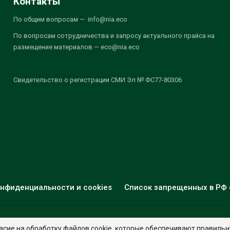
Контакты
По общим вопросам — info@nia.eco
По вопросам сотрудничества и запросу актуального прайса на
размещение материалов — eco@nia.eco
Свидетельство о регистрации СМИ Эл № ФС77-80306
нфиденциальности и cookies
Список запрещенных в РФ 
© 2026 - НИА "Экология". Все права защищены.
Дизайн:
nia.eco
асие на обработку файлов cookie, которые обеспечивают правильн