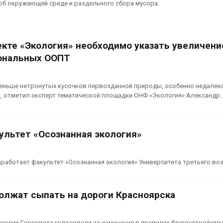
об окружающей среде и раздельного сбора мусора.
екте «Экология» необходимо указать увеличени
ональных ООПТ
меньше нетронутых кусочков первозданной природы, особенно недалек
 отметил эксперт тематической площадки ОНФ «Экология» Александр
ультет «Осознанная экология»
заработает факультет «Осознанная экология» Университета третьего во
олжат сыпать на дороги Красноярска
сессии Горсовета голосовали за изменения в правилах благоустройств