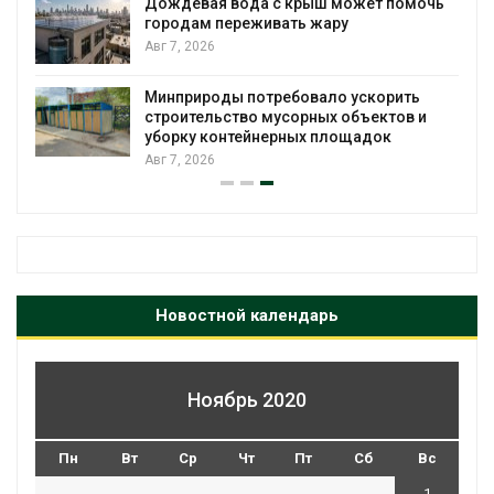
Дождевая вода с крыш может помочь
городам переживать жару
я
Авг 7, 2026
Минприроды потребовало ускорить
строительство мусорных объектов и
уборку контейнерных площадок
Авг 7, 2026
Новостной календарь
Ноябрь 2020
Пн
Вт
Ср
Чт
Пт
Сб
Вс
1