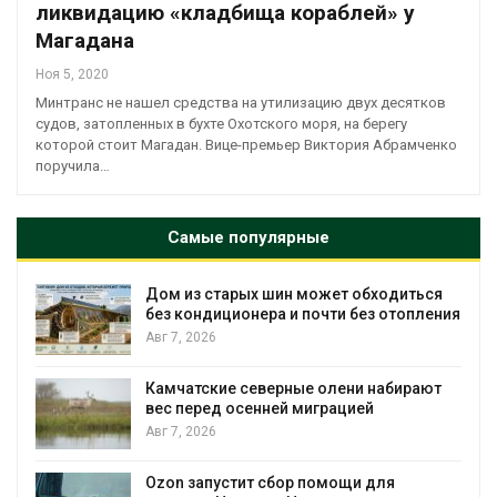
ликвидацию «кладбища кораблей» у
Магадана
Ноя 5, 2020
Минтранс не нашел средства на утилизацию двух десятков
судов, затопленных в бухте Охотского моря, на берегу
которой стоит Магадан. Вице-премьер Виктория Абрамченко
поручила…
Самые популярные
Дом из старых шин может обходиться
без кондиционера и почти без отопления
Авг 7, 2026
Камчатские северные олени набирают
вес перед осенней миграцией
и
Авг 7, 2026
А
Ozon запустит сбор помощи для