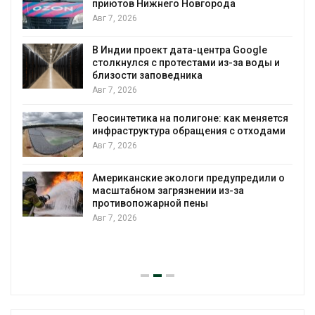
приютов Нижнего Новгорода
к
Авг 7, 2026
В Индии проект дата-центра Google
столкнулся с протестами из-за воды и
А
близости заповедника
Авг 7, 2026
Геосинтетика на полигоне: как меняется
инфраструктура обращения с отходами
Авг 7, 2026
Американские экологи предупредили о
масштабном загрязнении из-за
противопожарной пены
Авг 7, 2026