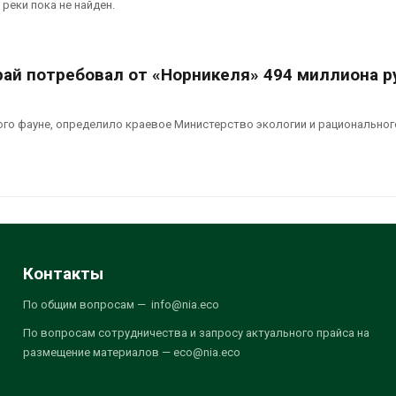
реки пока не найден.
рай потребовал от «Норникеля» 494 миллиона р
ого фауне, определило краевое Министерство экологии и рациональног
Контакты
По общим вопросам — info@nia.eco
По вопросам сотрудничества и запросу актуального прайса на
размещение материалов — eco@nia.eco