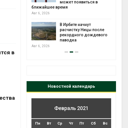
может появиться в
Авг 5
ближайшее время
Авг 6, 2026
т всё
ой
В Ирбите начнут
а засух,
расчистку Ницы после
 рубок
рекордного дождевого
Авг 5
паводка
Авг 6, 2026
тся в
Новостной календарь
ества
Февраль 2021
Пн
Вт
Ср
Чт
Пт
Сб
Вс