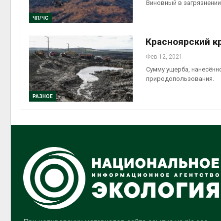
Виновный в загрязнении 
ЧП/ЧС
Красноярский к
Фев 12, 2021
Сумму ущерба, нанесённ
природопользования.
РАЗНОЕ