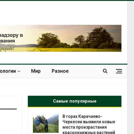
нологии
Мир
Разное
Самые популярные
нал вновь
В горах Карачаево-
 загрузку
Черкесии выявили новые
дефицита
места произрастания
ы
краснокнижных растений