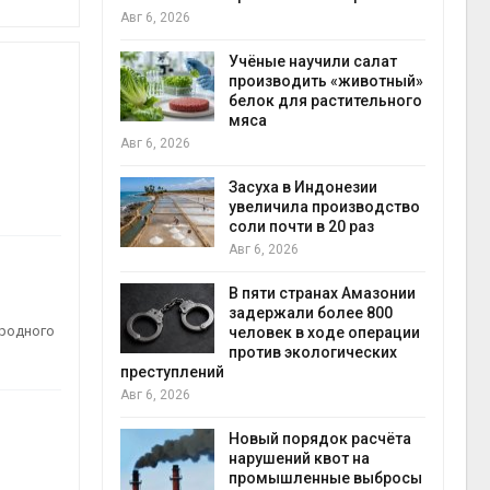
на с
Авг 6, 2026
Авг 6
провинции
Учёные научили салат
 паводков
производить «животный»
 более 140
белок для растительного
мяса
Авг 6, 2026
илл
Засуха в Индонезии
увеличила производство
и для сбора
соли почти в 20 раз
Авг 6, 2026
Авг 6
В пяти странах Амазонии
ложили
задержали более 800
иродного
ьевую воду
человек в ходе операции
 помощью
против экологических
преступлений
Авг 6, 2026
«Экопульс»
Новый порядок расчёта
я мусорных
нарушений квот на
устят в
промышленные выбросы