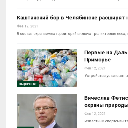
Авг 5, 2
Каштакский бор в Челябинске расширят н
Фев 12, 2021
В состав охраняемых территорий включат реликтовые леса, 
Авг 5, 2
Первые на Даль
Приморье
Фев 12, 2021
Устройства установят в
НАЦПРОЕКТ
Вячеслав Фетис
охраны природ
Фев 12, 2021
Известный спортсмен та