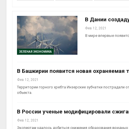
на скл
Авг 6, 2
В Дании создад
Фев 12, 2021
В мире впервые появитс
ЗЕЛЕНАЯ ЭКОНОМИКА
В Башкирии появится новая охраняемая 
Авг 6, 2
Фев 12, 2021
Территории горного хребта Инзерские зубчатки пострадали о
объекта.
В России ученые модифицировали сжига
Фев 12, 2021
Экспертам удалось добиться снижения образования вредных 