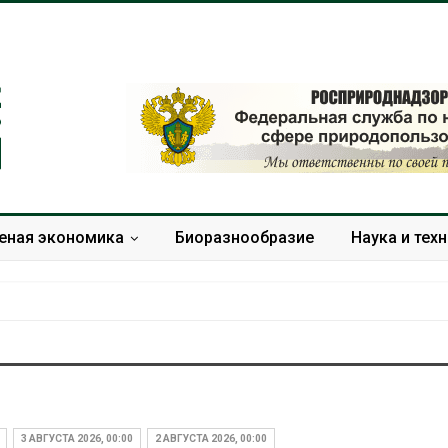
еная экономика
Биоразнообразие
Наука и тех
В Домодедове
Панамский ка
ликвидируют
ограничивает
последствия разлива
судов из-за 
3 АВГУСТА 2026, 00:00
2 АВГУСТА 2026, 00:00
химикатов после пожара
пресной вод