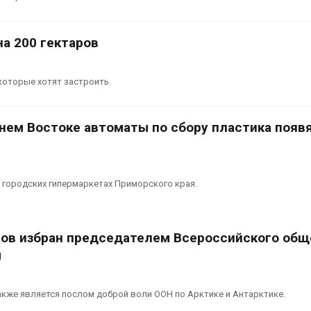
сентябре
026
Авг 6, 2026
Суд запретил
а 200 гектаров
использовать
Европа теряе
крокодилов для охраны
больше лесн
израильской тюрьмы
биомассы из-з
которые хотят застроить.
вредителей и
026
Авг 6, 2026
нем Востоке автоматы по сбору пластика появя
 городских гипермаркетах Приморского края.
ов избран председателем Всероссийского общ
ы
кже является послом доброй воли ООН по Арктике и Антарктике.