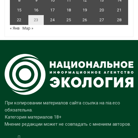
8
9
10
11
12
13
14
15
16
17
18
19
20
21
22
23
24
25
26
27
28
« Янв
Мар »
При копировании материалов сайта ссылка на nia.eco
обязательна.
Категория материалов 18+
Мнение редакции может не совпадать с мнением авторов.