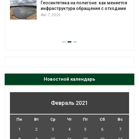
оне: как меняется
Авг 7, 2026
ения с отходами
Минприроды потребовало у
строительство мусорных об
уборку контейнерных площ
Авг 7, 2026
Новостной календарь
Февраль 2021
Пн
Вт
Ср
Чт
Пт
Сб
Вс
1
2
3
4
5
6
7