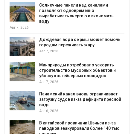
нечные панели над каналами
Учёные п
воляют одновременно
воду из в
абатывать энергию и экономить
Авг 6, 2026
у
Приложен
мусорных
девая вода с крыш может помочь
сентябре
одам переживать жару
Авг 6, 2026
, 2026
Европа те
природы потребовало ускорить
биомассы 
ительство мусорных объектов и
рубок
рку контейнерных площадок
Авг 6, 2026
, 2026
В горах К
мский канал вновь ограничивает
новые ме
узку судов из-за дефицита пресной
краснокн
ы
Авг 6, 2026
, 2026
Учёные на
тайской провинции Шэньси из-за
«животны
дков эвакуировали более 140 тыс.
мяса
овек