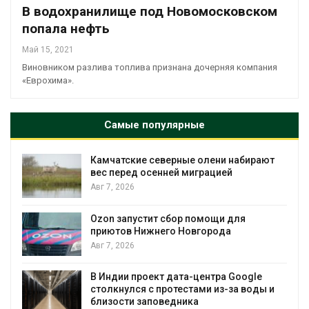
В водохранилище под Новомосковском
попала нефть
Май 15, 2021
Виновником разлива топлива признана дочерняя компания
«Еврохима».
Самые популярные
Камчатские северные олени набирают
и
вес перед осенней миграцией
Авг 7, 2026
А
Ozon запустит сбор помощи для
к
приютов Нижнего Новгорода
Авг 7, 2026
В Индии проект дата-центра Google
столкнулся с протестами из-за воды и
А
близости заповедника