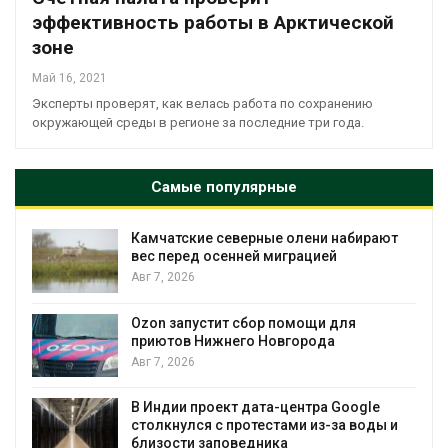
эффективность работы в Арктической
зоне
Май 16, 2021
Эксперты проверят, как велась работа по сохранению
окружающей среды в регионе за последние три года.
Самые популярные
Камчатские северные олени набирают
и
вес перед осенней миграцией
Авг 7, 2026
А
Ozon запустит сбор помощи для
к
приютов Нижнего Новгорода
Авг 7, 2026
В Индии проект дата-центра Google
столкнулся с протестами из-за воды и
А
близости заповедника