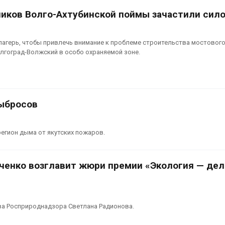
ников Волго-Ахтубинской поймы зачастили сил
агерь, чтобы привлечь внимание к проблеме строительства мостовог
лгоград-Волжский в особо охраняемой зоне.
ыбросов
егион дыма от якутских пожаров.
ченко возглавит жюри премии «Экология — дел
ва Росприроднадзора Светлана Радионова.