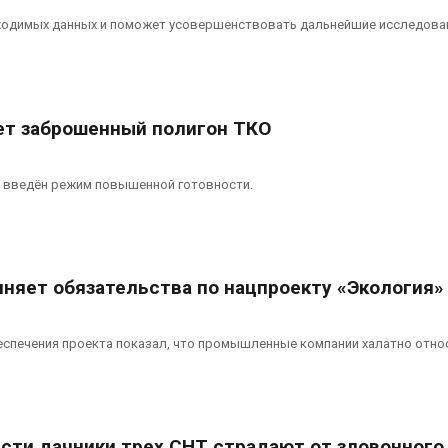
бходимых данных и поможет усовершенствовать дальнейшие исследова
ет заброшенный полигон ТКО
а введён режим повышенной готовности.
лняет обязательства по нацпроекту «Экология»
спечения проекта показал, что промышленные компании халатно относ
асти дачники трех СНТ страдают от зловонного