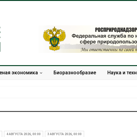
еная экономика
Биоразнообразие
Наука и тех
Дом из старых шин
Названы в
может обходиться без
экологиче
кондиционера и почти
России по 
4 АВГУСТА 2026, 00:00
3 АВГУСТА 2026, 00:00
без отопления
года