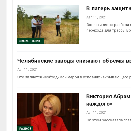
В лагерь защит
Авг 11, 2021
Экоактивисты разбили л
перехода для трассы Во
ЭКОКОНФЛИКТ
Челябинские заводы снижают объёмы в
Авг 11, 2021
Это является необходимой мерой в условиях накрывающего р
Виктория Абрам
каждого»
Авг 11, 2021
Об этом рассказала гла
РАЗНОЕ