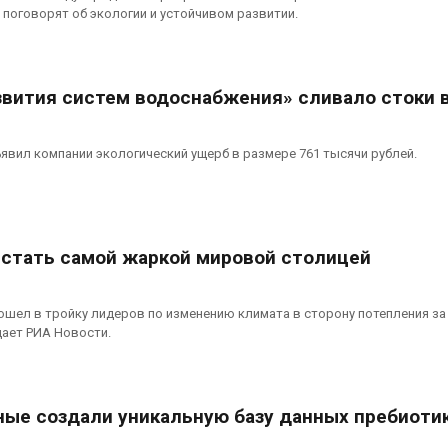
строитель
, 2026
поговорят об экологии и устойчивом развитии.
объектов 
контейнерных площадок
Американские экологи
Авг 7, 2026
предупредили о
масштабном загрязнении
звития систем водоснабжения» сливало стоки 
из-за противопожарной
Панамский
ы
ограничива
судов из-
, 2026
вил компании экологический ущерб в размере 761 тысячи рублей.
пресной в
Авг 6, 2026
 стать самой жаркой мировой столицей
ошел в тройку лидеров по изменению климата в сторону потепления за
щает РИА Новости.
ные создали уникальную базу данных пребиоти