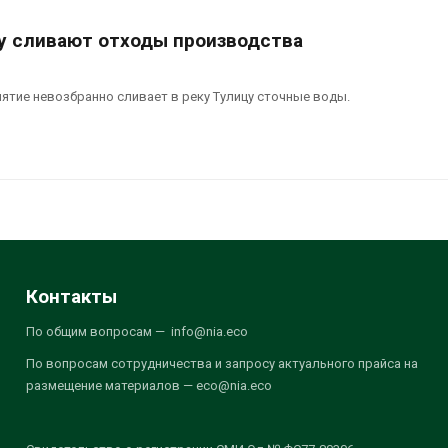
ку сливают отходы производства
тие невозбранно сливает в реку Тулицу сточные воды.
Контакты
По общим вопросам — info@nia.eco
По вопросам сотрудничества и запросу актуального прайса на
размещение материалов — eco@nia.eco