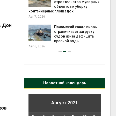
ство мусорных
вредителей и рубок
Ав
и уборку
Авг 6, 2026
В горах Карачаево-
Черкесии выявили новые
в Дон
 канал вновь
места произрастания
ет загрузку
краснокнижных растений
п
за дефицита
Авг 6, 2026
Ав
оды
Новостной календарь
Август 2021
ков