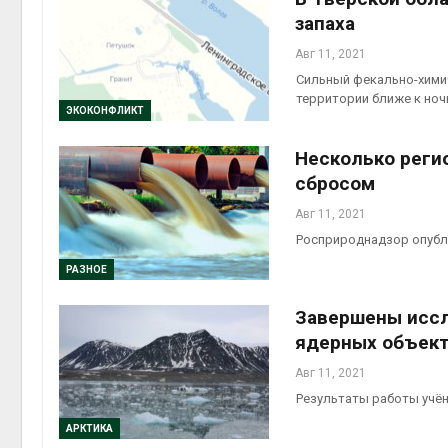
запаха
Авг 11, 2021
Сильный фекально-химич
территории ближе к ноч
ЭКОКОНФЛИКТ
Несколько реги
сбросом
Авг 11, 2021
Росприроднадзор опубл
РАЗНОЕ
Завершены иссл
ядерных объек
Авг 11, 2021
Результаты работы учён
АРКТИКА