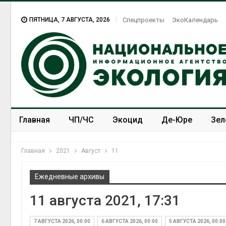
ПЯТНИЦА, 7 АВГУСТА, 2026
Спецпроекты
ЭкоКалендарь
Главная
ЧП/ЧС
Экоцид
Де-Юре
Зел
Спецпроекты
ЭкоЗОЖ
Главная
2021
Август
11
Ежедневные архивы
11 августа 2021, 17:31
В китайской провинции
Шэньси из-за паводков
эвакуировали более 140
7 АВГУСТА 2026, 00:00
6 АВГУСТА 2026, 00:00
5 АВГУСТА 2026, 00:00
тыс. человек