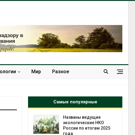
нологии
Мир
Разное
Самые популярные
едущие
В китайской провинции
ские НКО
Шэньси из-за паводков
итогам 2025
эвакуировали более 140
тыс. человек