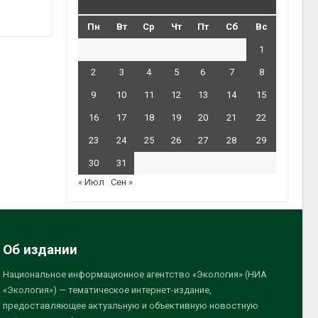
Пн
Вт
Ср
Чт
Пт
Сб
Вс
1
2
3
4
5
6
7
8
9
10
11
12
13
14
15
16
17
18
19
20
21
22
23
24
25
26
27
28
29
30
31
« Июл
Сен »
Об издании
Национальное информационное агентство «Экология» (НИА
«Экология») — тематическое интернет-издание,
предоставляющее актуальную и объективную новостную