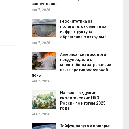
заповедника
Авг 7, 2026
в
ща Волги и
Геосинтетика на
те может
полигоне: как меняется
рму почти в
инфраструктура
конт
обращения с отходами
Авг 7
Авг 7, 2026
требовал
Американские экологи
ожения в
предупредили о
ды на фоне
масштабном загрязнении
 от пожаров
из-за противопожарной
Авг 6
пены
Авг 7, 2026
х шин
ться без
Названы ведущие
 и почти
экологические НКО
я
России по итогам 2025
Авг 6
года
Авг 7, 2026
северные
ют вес
Тайфун, засуха и пожары: