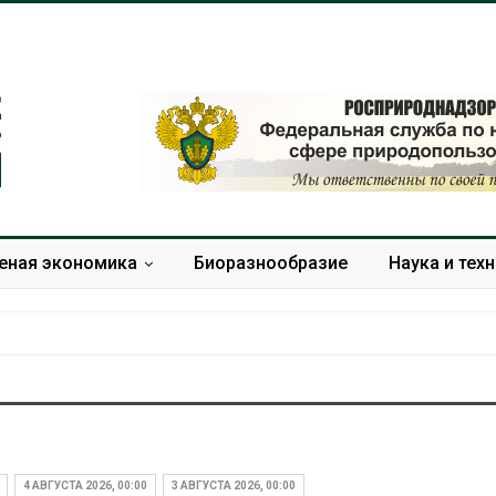
еная экономика
Биоразнообразие
Наука и тех
Дождевая вода с крыш
Южная Корея
может помочь городам
развитие сол
переживать жару
энергетики из
4 АВГУСТА 2026, 00:00
3 АВГУСТА 2026, 00:00
спроса со ст
Авг 7, 2026