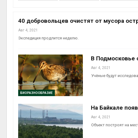
40 добровольцев очистят от мусора ост
Авг 4, 2021
контей
Экспедиция продлится неделю.
Авг 7, 2
В Подмосковье 
Авг 4, 2021
Учёные будут исследова
Авг 6, 2
БИОРАЗНООБРАЗИЕ
На Байкале поя
Авг 6, 2
Авг 4, 2021
Объект построят на мес