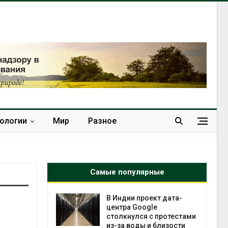
нологии
Мир
Разное
Самые популярные
 ускорит
В Индии проект дата-
нечной
центра Google
-за роста
столкнулся с протестами
ороны ИИ
из-за воды и близости