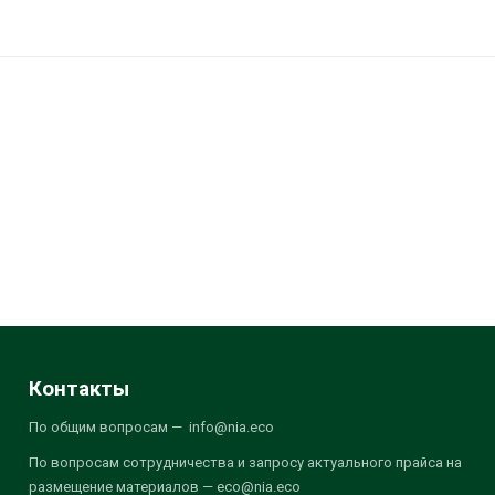
Контакты
По общим вопросам — info@nia.eco
По вопросам сотрудничества и запросу актуального прайса на
размещение материалов — eco@nia.eco