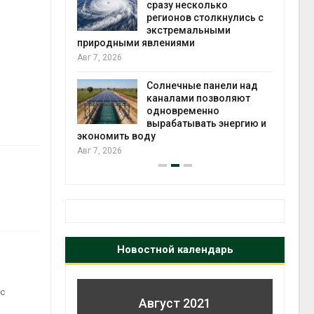
й миграцией
сразу несколько
регионов столкнулись с
Авг 6
экстремальными
природными явлениями
т сбор
Авг 7, 2026
приютов
города
Солнечные панели над
каналами позволяют
Авг 6
одновременно
вырабатывать энергию и
экономить воду
Авг 7, 2026
Новостной календарь
 с
Август 2021