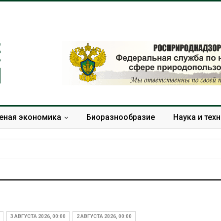
еная экономика
Биоразнообразие
Наука и тех
В Домодедове
Панамский ка
ликвидируют
ограничивает
последствия разлива
судов из-за 
3 АВГУСТА 2026, 00:00
2 АВГУСТА 2026, 00:00
химикатов после пожара
пресной вод