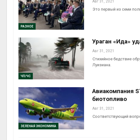
Авг 31, 2021
Это первый из семи пол
РАЗНОЕ
Ураган «Ида» у
Авг 31, 2021
Стихийное бедствие обр
Луизиана.
ЧП/ЧС
Авиакомпания S
биотопливо
Авг 31, 2021
Соответствующий вопро
ЗЕЛЕНАЯ ЭКОНОМИКА