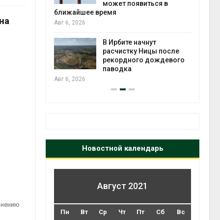
может появиться в
Авг 5
ближайшее время
на
Авг 6, 2026
т всё
ой
В Ирбите начнут
а засух,
расчистку Ницы после
 рубок
рекордного дождевого
Авг 5
паводка
Авг 6, 2026
Новостной календарь
Август 2021
анению
Пн
Вт
Ср
Чт
Пт
Сб
Вс