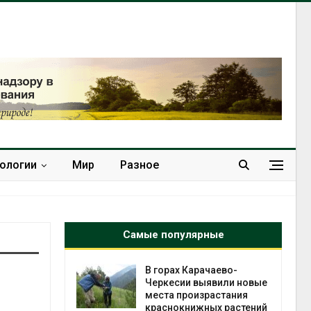
нологии
Мир
Разное
Самые популярные
нал вновь
В горах Карачаево-
 загрузку
Черкесии выявили новые
дефицита
места произрастания
ы
краснокнижных растений