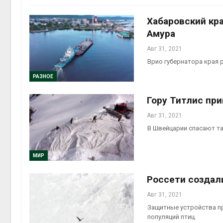
Авг 5, 2
Хабаровский кр
Амура
Авг 31, 2021
Врио губернатора края
Авг 5, 2
РАЗНОЕ
Гору Титлис пр
Авг 31, 2021
В Швейцарии спасают т
МИР
Россети создал
Авг 31, 2021
Защитные устройства п
популяций птиц.