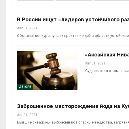
на скл
Авг 6, 2
В России ищут «лидеров устойчивого ра
Авг 31, 2021
Объявлен конкурс лучших практик и идей в области устойчиво
«Аксайская Нив
Авг 31, 2021
Суд взыскал с компании 
Авг 6, 2
ДЕ-ЮРЕ
Заброшенное месторождение йода на Ку
Авг 31, 2021
Бывшие скважины выбрасывают опасные вещества, загрязняя