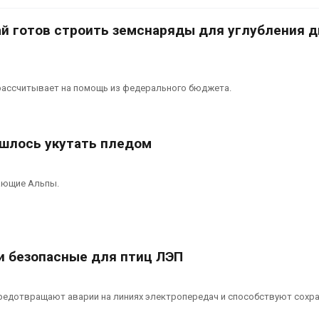
сентябре
026
Авг 6, 2026
ай готов строить земснаряды для углубления д
Суд запретил
использовать
Европа теряе
крокодилов для охраны
больше лесн
израильской тюрьмы
биомассы из-з
вредителей и
 рассчитывает на помощь из федерального бюджета.
026
Авг 6, 2026
ишлось укутать пледом
ающие Альпы.
и безопасные для птиц ЛЭП
редотвращают аварии на линиях электропередач и способствуют сохр