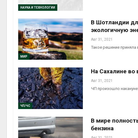
НАУКА И ТЕХНОЛОГИИ
В Шотландии дл
экологичную эн
Авг 31, 2021
Такое решение приняла в
МИР
На Сахалине во
Авг 31, 2021
ЧП произошло накануне 
ЧП/ЧС
В мире полност
бензина
Авг 31, 2021