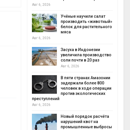
на с
Авг 6, 2026
Авг 6
провинции
Учёные научили салат
 паводков
производить «животный»
 более 140
белок для растительного
мяса
Авг 6, 2026
илл
Засуха в Индонезии
увеличила производство
и для сбора
соли почти в 20 раз
Авг 6, 2026
Авг 6
В пяти странах Амазонии
ложили
задержали более 800
ьевую воду
человек в ходе операции
 помощью
против экологических
преступлений
Авг 6, 2026
«Экопульс»
Новый порядок расчёта
я мусорных
нарушений квот на
устят в
промышленные выбросы