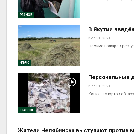
Д
м
п
РАЗНОЕ
А
В Якутии введё
М
п
Июл 31, 2021
с
Помимо пожаров республ
о
контейнерных 
Авг 7, 2026
ЧП/ЧС
Персональные д
Июл 31, 2021
Копии паспортов обнару
ГЛАВНОЕ
Жители Челябинска выступают против м