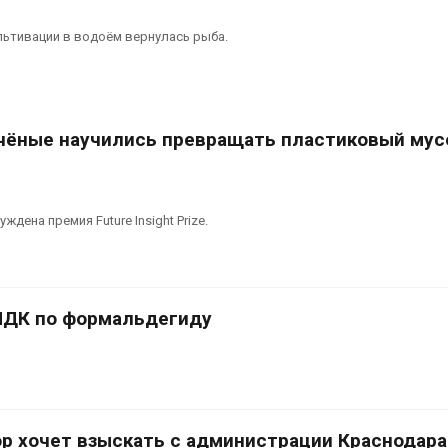
льтивации в водоём вернулась рыба.
чёные научились превращать пластиковый мус
дена премия Future Insight Prize.
ПДК по формальдегиду
р хочет взыскать с администрации Краснодара 