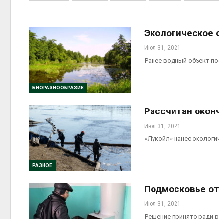
пены
Авг 7, 2026
Экологическое 
Н
э
Июл 31, 2021
Р
Ранее водный объект по
г
Авг 7, 2026
БИОРАЗНООБРАЗИЕ
Т
с
Рассчитан окон
р
э
Июл 31, 2021
природными яв
Авг 7, 2026
«Лукойл» нанес экологи
С
к
РАЗНОЕ
о
в
Подмосковье от
экономить вод
Авг 7, 2026
Июл 31, 2021
Решение принято ради р