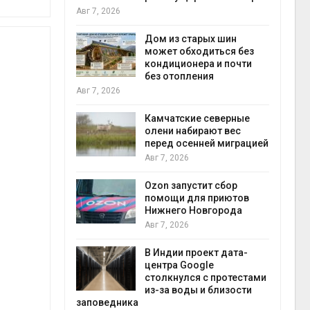
пены
Авг 7, 2026
Авг 7, 2026
ют в
Дом из старых шин
е
может обходиться без
кондиционера и почти
без отопления
Авг 7, 2026
Авг 7, 2026
Камчатские северные
вой
олени набирают вес
перед осенней миграцией
Авг 7, 2026
природными 
Ozon запустит сбор
Авг 7, 2026
оль
помощи для приютов
Нижнего Новгорода
Авг 7, 2026
В Индии проект дата-
центра Google
экономить в
столкнулся с протестами
Авг 7, 2026
из-за воды и близости
а
заповедника