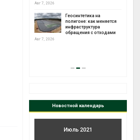
И
Авг 7, 2026
Геосинтетика на
полигоне: как меняется
 и
инфраструктура
обращения с отходами
и в
Авг 7, 2026
контейнерны
Авг 7, 2026
Новостной календарь
Июль 2021