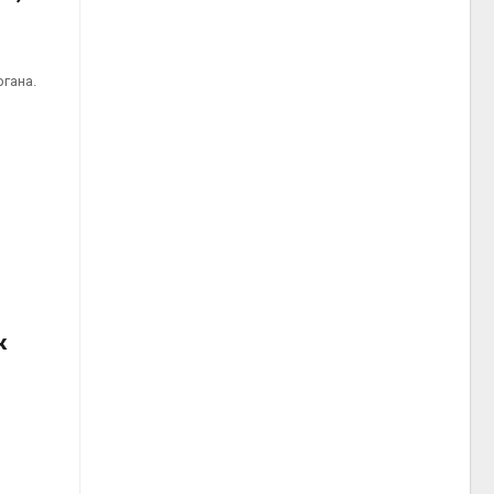
гана.
к