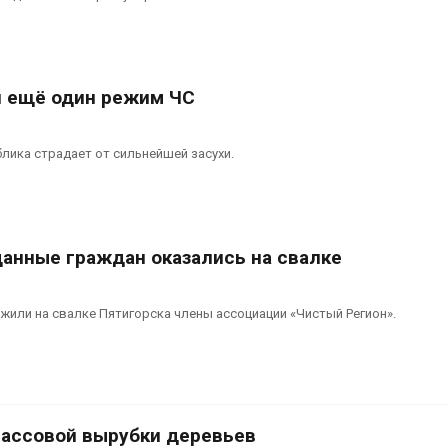
ождевая вода с крыш
спроса со стороны И
ожет помочь городам
Авг 7, 2026
ереживать жару
вг 7, 2026
Приток воды в
водохранилища Волги
н ещё один режим ЧС
инприроды
Камы в августе может
отребовало ускорить
превысить норму почт
троительство мусорных
полтора раза
ика страдает от сильнейшей засухи.
бъектов и уборку
Авг 7, 2026
площадок
анные граждан оказались на свалке
жили на свалке Пятигорска члены ассоциации «Чистый Регион».
ассовой вырубки деревьев