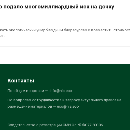
 подало многомиллиардный иск на дочку
кать экологический ущерб водным биоресурсам и возместить стоимос
от.
Контакты
По общим вопросам — info@nia.eco
По вопросам сотрудничества и запросу актуального прайса на
размещение материалов — eco@nia.eco
Свидетельство о регистрации СМИ Эл № ФС77-80306