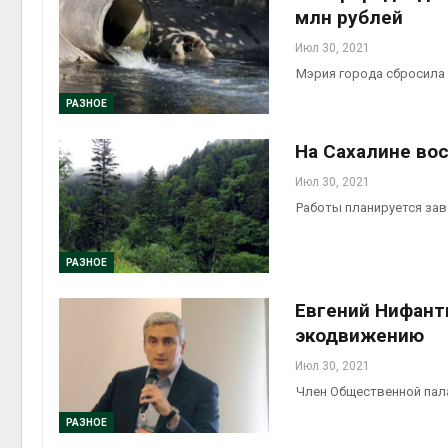
млн рублей
Июл 30, 2021
Мэрия города сбросила 
РАЗНОЕ
На Сахалине вос
Июл 30, 2021
Работы планируется зав
РАЗНОЕ
Евгений Нифант
экодвижению
Июл 30, 2021
Член Общественной пал
РАЗНОЕ