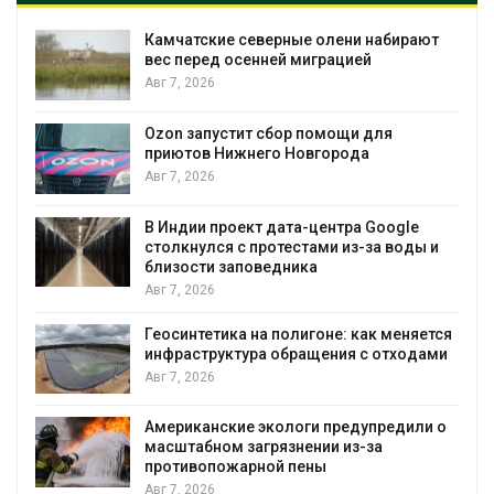
Камчатские северные олени набирают
и
вес перед осенней миграцией
Авг 7, 2026
А
Ozon запустит сбор помощи для
к
приютов Нижнего Новгорода
Авг 7, 2026
В Индии проект дата-центра Google
столкнулся с протестами из-за воды и
А
близости заповедника
Авг 7, 2026
Геосинтетика на полигоне: как меняется
инфраструктура обращения с отходами
Авг 7, 2026
Американские экологи предупредили о
масштабном загрязнении из-за
противопожарной пены
Авг 7, 2026