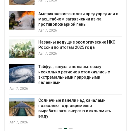
Авг 7, 2026
или о
Панамский канал вновь ограничивает
загрузку судов из-за дефицита пресной
воды
Авг 6, 2026
НКО
В китайской провинции Шэньси из-за
паводков эвакуировали более 140 тыс.
человек
Авг 6, 2026
МЕГА и ВкусВилл установили
с
экообменники для сбора вторсырья
Авг 6, 2026
Учёные предложили получать питьевую
воду из воздуха с помощью ветра
Авг 6, 2026
ь