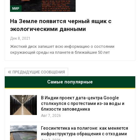
МИР
На Земле появится черный ящик с
экологическими данными
Дек 8, 2021
Жесткий диск запишет всю информацию о состоянии
окружающей среды на планете в ближайшие 50 лет
ПРЕДЫДУЩИЕ СООБЩЕНИЯ
Самые популярные
e
Дождевая вода с крыш может помочь
ды и
городам переживать жару
Авг 7, 2026
Минприроды потребовало ускорить
яется
строительство мусорных объектов и
одами
уборку контейнерных площадок