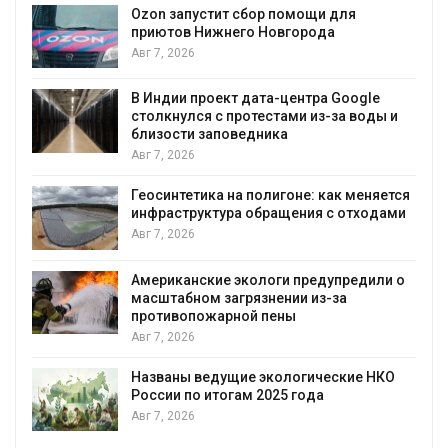
Авг 7, 2026
Солнечные панели над каналами
позволяют одновременно
вырабатывать энергию и экономить
воду
ы и
Авг 7, 2026
Дождевая вода с крыш может помочь
городам переживать жару
ется
Авг 7, 2026
ами
Минприроды потребовало ускорить
строительство мусорных объектов и
уборку контейнерных площадок
и о
Авг 7, 2026
Панамский канал вновь ограничивает
загрузку судов из-за дефицита пресной
воды
КО
Авг 6, 2026
В китайской провинции Шэньси из-за