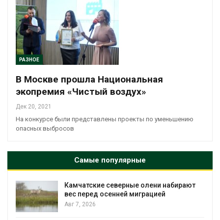
РАЗНОЕ
В Москве прошла Национальная
экопремия «Чистый воздух»
Дек 20, 2021
На конкурсе были представлены проекты по уменьшению
опасных выбросов
Самые популярные
ют
Тайфун, засуха и пожары: сразу
несколько регионов столкнулись с
экстремальными природными
явлениями