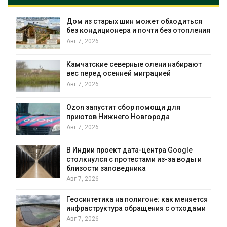
я
Названы ведущие экологические НКО
ния
России по итогам 2025 года
Авг 7, 2026
т
Тайфун, засуха и пожары: сразу
несколько регионов столкнулись с
экстремальными природными
явлениями
Авг 7, 2026
Солнечные панели над каналами
позволяют одновременно
вырабатывать энергию и экономить
воду
и
Авг 7, 2026
Дождевая вода с крыш может помочь
городам переживать жару
ся
Авг 7, 2026
ми
Минприроды потребовало ускорить