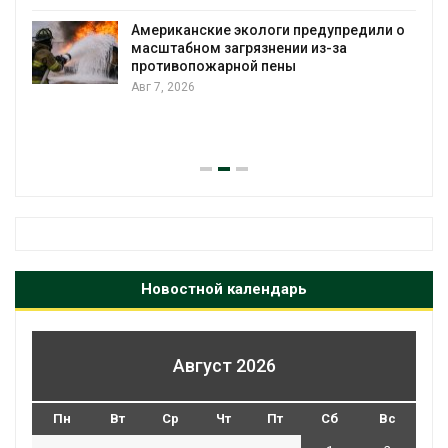
строительство мусорных объектов и
уборку контейнерных площадок
 о
Авг 7, 2026
Панамский канал вновь ограничивает
загрузку судов из-за дефицита пресной
воды
Авг 6, 2026
Новостной календарь
Август 2026
Пн
Вт
Ср
Чт
Пт
Сб
Вс