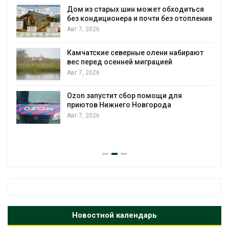
Дом из старых шин может обходиться
без кондиционера и почти без отопления
Авг 7, 2026
Камчатские северные олени набирают
и
вес перед осенней миграцией
Авг 7, 2026
А
Ozon запустит сбор помощи для
к
приютов Нижнего Новгорода
Авг 7, 2026
А
Новостной календарь