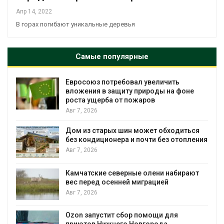
Апр 14, 2022
В горах погибают уникальные деревья
Самые популярные
ал увеличить
Американские экологи п
 природы на фоне
масштабном загрязнении
ожаров
противопожарной пены
Авг 7, 2026
 может обходиться
Названы ведущие эколо
 почти без отопления
России по итогам 2025 г
Авг 7, 2026
ые олени набирают
Тайфун, засуха и пожары:
 миграцией
несколько регионов сто
экстремальными приро
явлениями
Авг 7, 2026
р помощи для