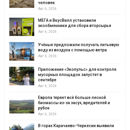
мяса
Авг 6, 2026
усВилл установили
Засуха в Индон
ники для сбора вторсырья
производство с
Авг 6, 2026
редложили получать питьевую
В пяти странах
оздуха с помощью ветра
более 800 чело
против экологи
Авг 6, 2026
ие «Экопульс» для контроля
Новый порядок
 площадок запустят в
на промышлен
появиться в б
Авг 6, 2026
ряет всё больше лесной
В Ирбите начну
из-за засух, вредителей и
рекордного до
Авг 6, 2026
арачаево-Черкесии выявили
В Домодедове