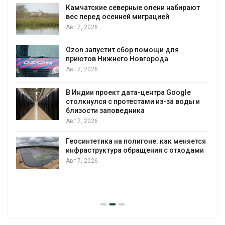
Камчатские северные олени набирают
и
вес перед осенней миграцией
Авг 7, 2026
А
Ozon запустит сбор помощи для
к
приютов Нижнего Новгорода
Авг 7, 2026
В Индии проект дата-центра Google
столкнулся с протестами из-за воды и
А
близости заповедника
Авг 7, 2026
Геосинтетика на полигоне: как меняется
инфраструктура обращения с отходами
Авг 7, 2026