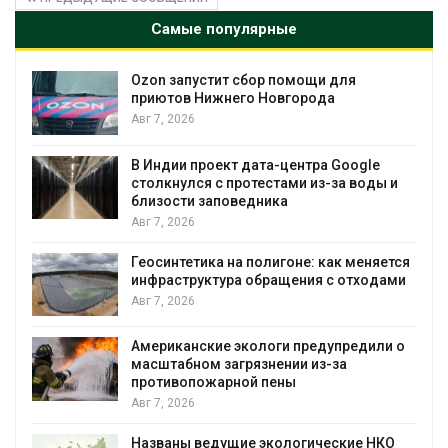
Самые популярные
Ozon запустит сбор помощи для
к
приютов Нижнего Новгорода
Авг 7, 2026
А
В Индии проект дата-центра Google
столкнулся с протестами из-за воды и
близости заповедника
Авг 7, 2026
Геосинтетика на полигоне: как меняется
инфраструктура обращения с отходами
Авг 7, 2026
Американские экологи предупредили о
масштабном загрязнении из-за
противопожарной пены
Авг 7, 2026
Названы ведущие экологические НКО