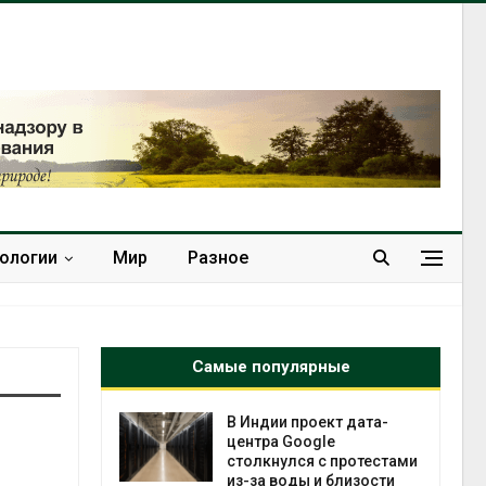
нологии
Мир
Разное
Самые популярные
 ускорит
В Индии проект дата-
нечной
центра Google
-за роста
столкнулся с протестами
ороны ИИ
из-за воды и близости