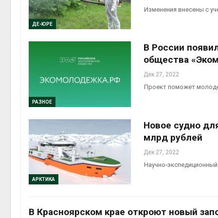
Изменения внесены с у
Авг 6, 2
ДЕ-ЮРЕ
В России появи
общества «Эко
Авг 6, 2
Дек 27, 2022
Проект поможет молоде
РАЗНОЕ
Новое судно для
млрд рублей
Дек 27, 2022
Научно-экспедиционный
АРКТИКА
В Красноярском крае откроют новый зап