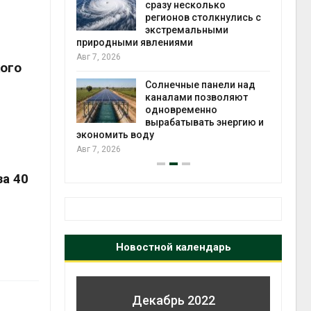
й миграцией
сразу несколько
регионов столкнулись с
Авг 6
экстремальными
природными явлениями
т сбор
Авг 7, 2026
приютов
ого
города
Солнечные панели над
каналами позволяют
Авг 6
одновременно
вырабатывать энергию и
экономить воду
Авг 7, 2026
за 40
Новостной календарь
Декабрь 2022