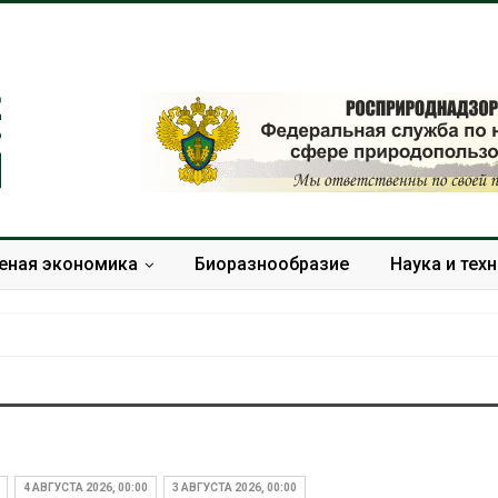
еная экономика
Биоразнообразие
Наука и тех
Дождевая вода с крыш
Южная Корея
может помочь городам
развитие сол
переживать жару
энергетики из
4 АВГУСТА 2026, 00:00
3 АВГУСТА 2026, 00:00
спроса со ст
Авг 7, 2026