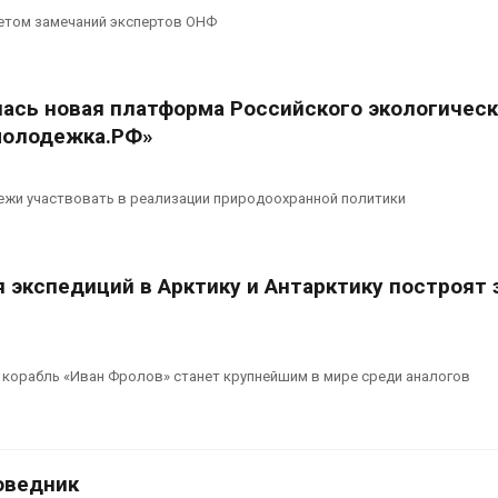
вторсырья
перед осенне
четом замечаний экспертов ОНФ
026
Авг 7, 2026
Учёные предложили
Ozon запусти
получать питьевую воду
помощи для 
лась новая платформа Российского экологическ
из воздуха с помощью
Нижнего Нов
молодежка.РФ»
ветра
Авг 7, 2026
026
жи участвовать в реализации природоохранной политики
 экспедиций в Арктику и Антарктику построят 
 корабль «Иван Фролов» станет крупнейшим в мире среди аналогов
оведник