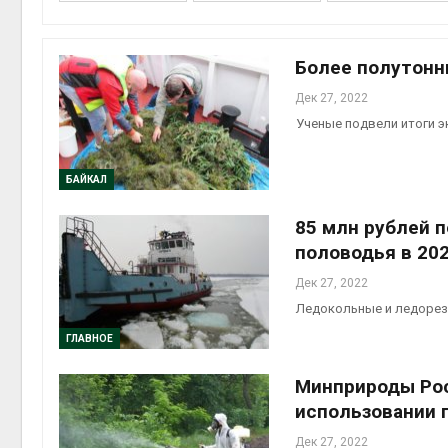
Более полутонны
Дек 27, 2022
контей
Ученые подвели итоги э
Авг 7, 2
БАЙКАЛ
85 млн рублей п
Авг 6, 2
половодья в 202
Дек 27, 2022
Ледокольные и ледорезн
ГЛАВНОЕ
Авг 6, 2
Минприроды Рос
использовании 
Дек 27, 2022