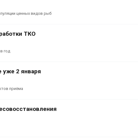
опуляции ценных видов рыб
работки ТКО
в год
 уже 2 января
ктов приёма
лесовосстановления