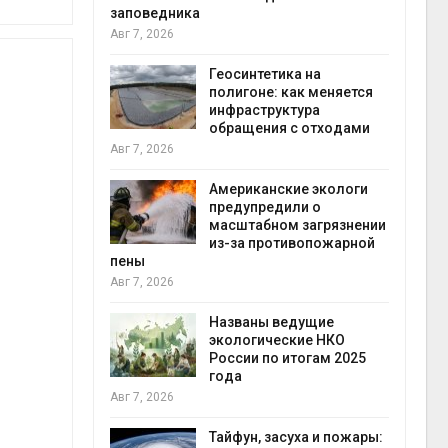
заповедника
Авг 7, 2026
в
ща Волги и
Геосинтетика на
те может
полигоне: как меняется
рму почти в
инфраструктура
конт
обращения с отходами
Авг 7
Авг 7, 2026
требовал
Американские экологи
ожения в
предупредили о
ды на фоне
масштабном загрязнении
 от пожаров
из-за противопожарной
Авг 6
пены
Авг 7, 2026
х шин
ться без
Названы ведущие
 и почти
экологические НКО
я
России по итогам 2025
Авг 6
года
Авг 7, 2026
северные
ют вес
Тайфун, засуха и пожары: