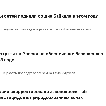
Авг 7, 2026
Минприроды
потребовало ускорить
Приток воды 
 сетей подняли со дна Байкала в этом году
строительство мусорных
водохранили
объектов и уборку
Камы в авгус
нерных площадок
превысить но
кспедиционных выездов в рамках проекта «Байкал без сетей»
полтора раза
026
Авг 7, 2026
Панамский канал вновь
ограничивает загрузку
Евросоюз по
судов из-за дефицита
увеличить вл
отратят в России на обеспечение безопасного
пресной воды
защиту приро
роста ущерба
026
3 году
Авг 7, 2026
В китайской провинции
Шэньси из-за паводков
Дом из стары
ые работы проведут более чем на 1 тыс. км русел
эвакуировали более 140
может обходи
тыс. человек
кондиционера
без отоплени
026
Авг 7, 2026
сии скорректировало законопроект об
МЕГА и ВкусВилл
пестицидов в природоохранных зонах
установили
Камчатские 
экообменники для сбора
олени набира