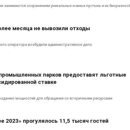
ограничивает загрузку
увеличить вл
ии занимаются сохранением уникальных южных пустынь и их биоразноо
судов из-за дефицита
защиту приро
пресной воды
роста ущерба
026
Авг 7, 2026
олее месяца не вывозили отходы
В китайской провинции
Дом из стары
Шэньси из-за паводков
может обходи
эвакуировали более 140
кондиционера
ного оператора возбудили административное дело
тыс. человек
без отоплени
026
Авг 7, 2026
промышленных парков предоставят льготные
сидированной ставке
озданию мощностей для обращения со вторичными ресурсами
е 2023» прогулялось 11,5 тысяч гостей