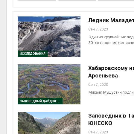
приро
Авг 7, 2
Ледник Маладет
Сен 7, 2023
Один из крупнейших ле
30 гектаров, может исч
эконом
Авг 7, 2
ИССЛЕДОВАНИЯ
Хабаровскому н
Арсеньева
Сен 7, 2023
Михаил Мушустин подпи
ЗАПОВЕДНЫЙ ДАЙДЖЕСТ
контей
Заповедник в Т
Авг 7, 2
ЮНЕСКО
Сен 7, 2023