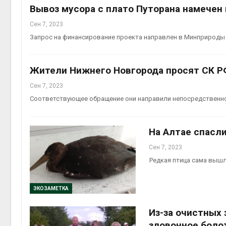
Вывоз мусора с плато Путорана намечен 
Сен 7, 2023
Запрос на финансирование проекта направлен в Минприроды
Жители Нижнего Новгорода просят СК РФ
Сен 7, 2023
Соответствующее обращение они направили непосредственн
На Алтае спасли
Сен 7, 2023
Редкая птица сама выш
ЭКОЗАМЕТКА
Из-за очистных
зловонное боло