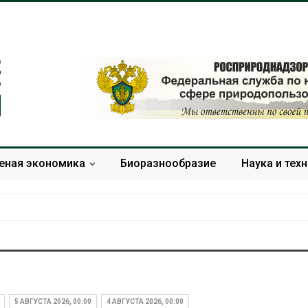
еная экономика
Биоразнообразие
Наука и тех
Тайфун, засуха и пожары:
Микропласти
сразу несколько
упаковки мо
регионов столкнулись с
усиливать ри
5 АВГУСТА 2026, 00:00
4 АВГУСТА 2026, 00:00
экстремальными
болезни пече