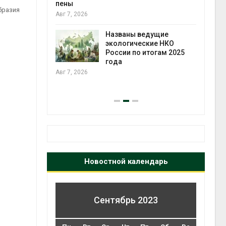
ожения в
пены
бразия
ды на фоне
Авг 7, 2026
 от пожаров
Авг 6
Названы ведущие
экологические НКО
х шин
России по итогам 2025
ться без
года
 и почти
Авг 7, 2026
я
Авг 6
Новостной календарь
Сентябрь 2023