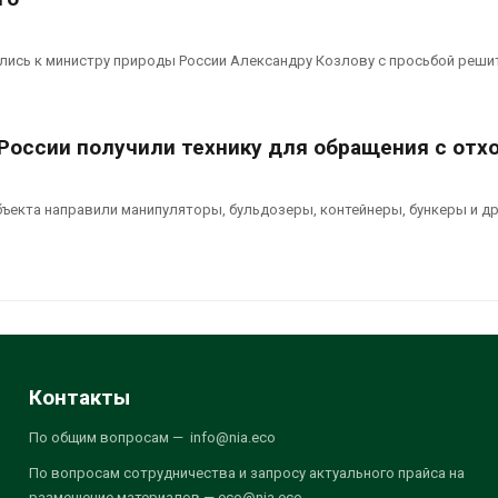
лись к министру природы России Александру Козлову с просьбой реши
России получили технику для обращения с отх
бъекта направили манипуляторы, бульдозеры, контейнеры, бункеры и д
Контакты
По общим вопросам — info@nia.eco
По вопросам сотрудничества и запросу актуального прайса на
размещение материалов — eco@nia.eco