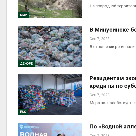
На природной территор
МИР
Авг 6, 2
В Минусинске б
Сен 7, 2023
В отношении региональ
Авг 6, 2
ДЕ-ЮРЕ
Резидентам эко
кредиты по суб
Сен 7, 2023
Мера поспособствует с
ESG
По «Водной алле
Сен 7, 2023