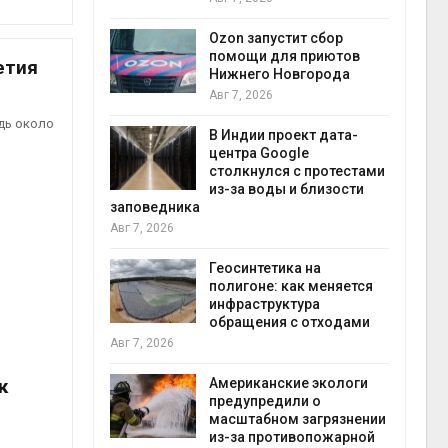
прир
Авг 7
Ozon запустит сбор
й
помощи для приютов
етия
й контроль
Нижнего Новгорода
тически
Авг 7, 2026
ерок к
дь около
В Индии проект дата-
экон
центра Google
Авг 7
столкнулся с протестами
 ускорит
из-за воды и близости
нечной
заповедника
-за роста
Авг 7, 2026
ороны ИИ
Геосинтетика на
полигоне: как меняется
в
инфраструктура
ща Волги и
обращения с отходами
те может
Авг 7, 2026
рму почти в
конт
к
Американские экологи
Авг 7
предупредили о
масштабном загрязнении
требовал
из-за противопожарной