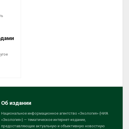
ть
одами
ругое
Об издании
Национальное информационное агентство «Экология» (НИА
«Экология») — тематическое интернет-издание,
предоставляющее актуальную и объективную новостную