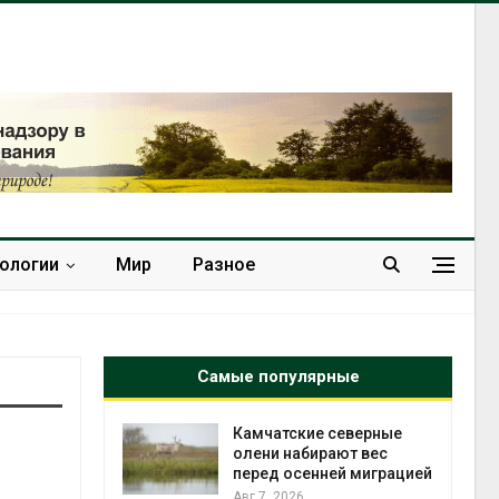
нологии
Мир
Разное
Самые популярные
к из
Камчатские северные
жет
олени набирают вес
ск жировой
перед осенней миграцией
ни
Авг 7, 2026