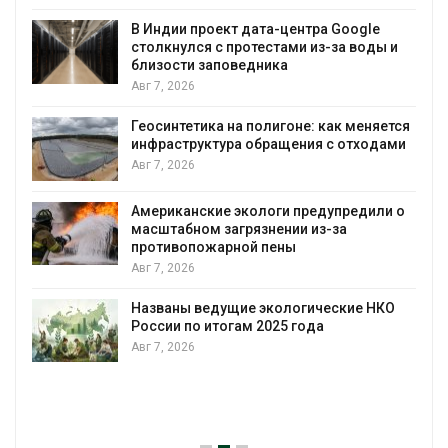
В Индии проект дата-центра Google
столкнулся с протестами из-за воды и
А
близости заповедника
Авг 7, 2026
Геосинтетика на полигоне: как меняется
инфраструктура обращения с отходами
Авг 7, 2026
Американские экологи предупредили о
масштабном загрязнении из-за
противопожарной пены
Авг 7, 2026
Названы ведущие экологические НКО
России по итогам 2025 года
Авг 7, 2026
я