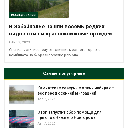
ИССЛЕДОВАНИЯ
В Забайкалье нашли восемь редких
видов птиц и краснокнижные орхидеи
Сен 12, 2023
Специалисты исследуют влияние местного горного
комбината на биоразнооразие региона
Самые популярные
Камчатские северные олени набирают
и
вес перед осенней миграцией
Авг 7, 2026
А
Ozon запустит сбор помощи для
к
приютов Нижнего Новгорода
Авг 7, 2026