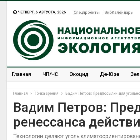
ЧЕТВЕРГ, 6 АВГУСТА, 2026
Спецпроекты
ЭкоКалендарь
Главная
ЧП/ЧС
Экоцид
Де-Юре
Зел
Спецпроекты
ЭкоЗОЖ
Главная
Точка зрения
Вадим Петров: Предпосылки для угольно
Вадим Петров: Пре
ренессанса действи
Технологии делают уголь климатоориентирован