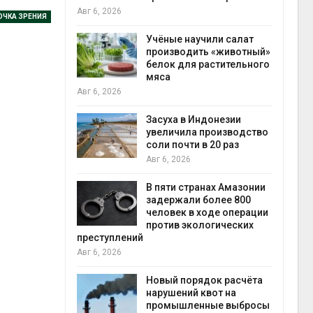
на с
Авг 6, 2026
ОЧКА ЗРЕНИЯ
Авг 6
провинции
Учёные научили салат
 паводков
производить «животный»
 более 140
белок для растительного
мяса
Авг 6, 2026
илл
Засуха в Индонезии
увеличила производство
и для сбора
соли почти в 20 раз
Авг 6, 2026
Авг 6
В пяти странах Амазонии
ложили
задержали более 800
ьевую воду
человек в ходе операции
 помощью
против экологических
преступлений
Авг 6, 2026
«Экопульс»
Новый порядок расчёта
я мусорных
нарушений квот на
устят в
промышленные выбросы