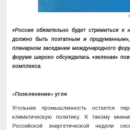
Авг 5, 2
«Россия обязательно будет стремиться к
Авг 5, 2
должно быть поэтапным и продуманным»,
планарном заседании международного форум
форуме широко обсуждалась «зеленая» пов
комплекса.
«Позеленение» угля
Угольная промышленность остается пе
климатическую политику. К такому мне
Российской энергетической недели се