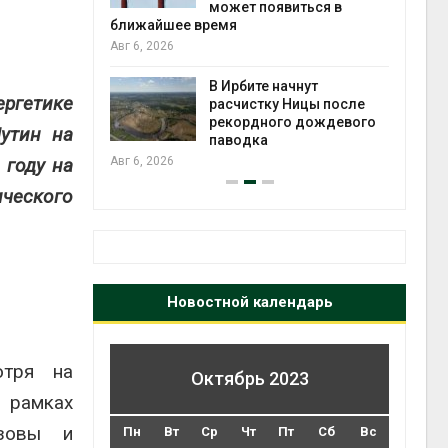
может появиться в
Авг 5
ближайшее время
Авг 6, 2026
т всё
ой
В Ирбите начнут
ергетике
а засух,
расчистку Ницы после
 рубок
рекордного дождевого
Авг 5
утин на
паводка
 году на
Авг 6, 2026
ического
Новостной календарь
отря на
Октябрь 2023
 рамках
ызовы и
Пн
Вт
Ср
Чт
Пт
Сб
Вс