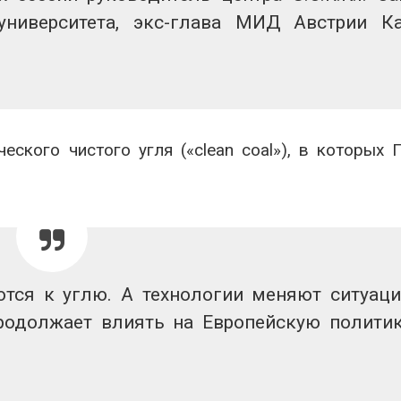
 университета, экс-глава МИД Австрии К
еского чистого угля («clean coal»), в которых 
тся к углю. А технологии меняют ситуац
продолжает влиять на Европейскую полити