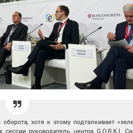
 оборота, хотя к этому подталкивает «зел
 сессии руководитель центра G.O.R.K.I. Са