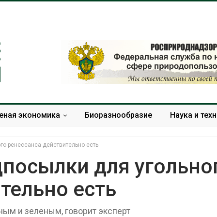
еная экономика
Биоразнообразие
Наука и тех
го ренессанса действительно есть
дпосылки для угольно
тельно есть
В Домодедове
Панамский ка
ликвидируют
ограничивает
последствия разлива
судов из-за 
ным и зеленым, говорит эксперт
химикатов после пожара
пресной вод