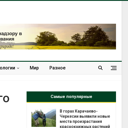
нологии
Мир
Разное
го
Самые популярные
нал вновь
В горах Карачаево-
 загрузку
Черкесии выявили новые
дефицита
места произрастания
ы
краснокнижных растений