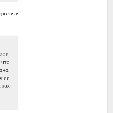
ргетики
зов,
 что
рно.
огии
азах