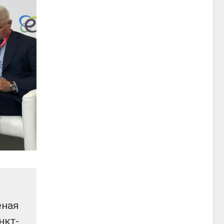
еная
нкт-