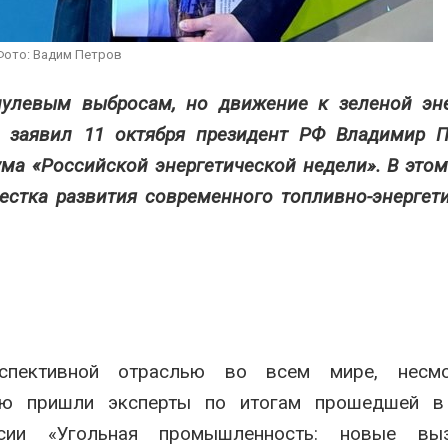
сентябре
026
Авг 6, 2026
Суд запретил
Фото: Вадим Петров
использовать
Европа теряе
крокодилов для охраны
больше лесн
 нулевым выбросам, но движение к зеленой эн
израильской тюрьмы
биомассы из-з
вредителей и
026
 заявил 11 октября президент РФ Владимир П
Авг 6, 2026
а «Российской энергетической недели». В этом
естка развития современного топливно-энергет
рспективной отраслью во всем мире, несм
нию пришли эксперты по итогам прошедшей в
ссии «Угольная промышленность: новые в