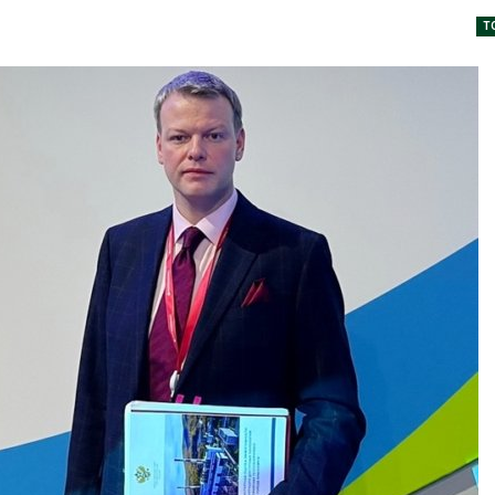
аде
Авг 6, 2026
Т
026
В китайской 
Изменение климата
Шэньси из-за
меняет ареалы бабочек
эвакуировали
по всему миру
тыс. человек
Авг 6, 2026
Авг 6, 2026
В Австралии снизят
МЕГА и ВкусВ
стоимость установки
установили
солнечных панелей для
экообменник
бизнеса
вторсырья
026
Авг 6, 2026
Москвариум отметит 11-
Учёные пред
летие трёхдневным
получать пит
фестивалем
из воздуха с
ветра
Авг 5, 2026
Авг 6, 2026
В Кении противников
строительства АЭС
Приложение 
проверяют по статье о
для контрол
терроризме
площадок зап