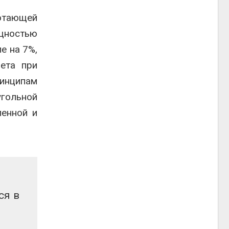
отающей
ощностью
е на 7%,
вета при
ринципам
гольной
ленной и
ся в