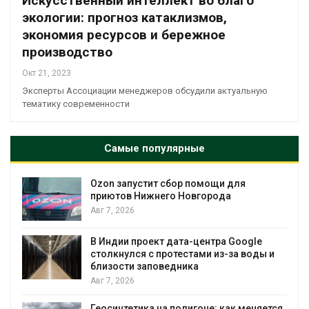
Искусственный интеллект во благо
экологии: прогноз катаклизмов,
экономия ресурсов и бережное
производство
Окт 21, 2023
Эксперты Ассоциации менеджеров обсудили актуальную
тематику современности
Самые популярные
Ozon запустит сбор помощи для
к
приютов Нижнего Новгорода
Авг 7, 2026
А
В Индии проект дата-центра Google
столкнулся с протестами из-за воды и
близости заповедника
Авг 7, 2026
Геосинтетика на полигоне: как меняется