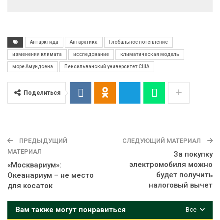
Антарктида
Антарктика
Глобальное потепление
изменения климата
исследование
климатическая модель
море Амундсена
Пенсильванский университет США
Поделиться
ПРЕДЫДУЩИЙ
СЛЕДУЮЩИЙ МАТЕРИАЛ
МАТЕРИАЛ
За покупку
электромобиля можно
«Москвариум»:
будет получить
Океанариум – не место
налоговый вычет
для косаток
Вам также могут понравиться
Все