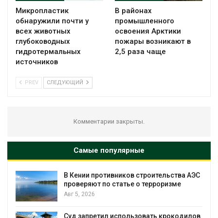
Микропластик
В районах
обнаружили почти у
промышленного
всех животных
освоения Арктики
глубоководных
пожары возникают в
гидротермальных
2,5 раза чаще
источников
PREV
СЛЕДУЮЩИЙ
Комментарии закрыты.
Самые популярные
а АЭС
Суд взыскал с золотодобывающей
компании 145,4 млн рублей за ущерб
недрам
Авг 5, 2026
дилов