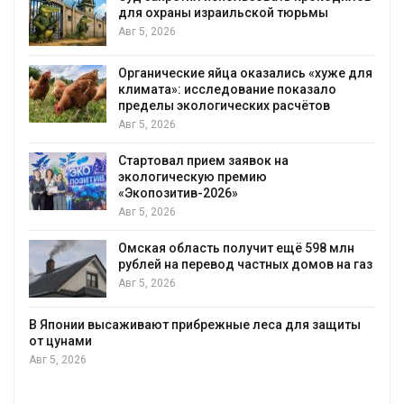
Микропластик обнаружили почти у всех
животных глубоководных
гидротермальных источников
Авг 5, 2026
же для
В Пермском крае осудили фигурантов
дела о хищении средств на утилизации
строительных отходов
Авг 5, 2026
В Мурманске начали испытывать
подземную систему сбора отходов
Авг 5, 2026
млн
В Татарстане продолжают отслеживать
на газ
перемещения выпущенных соколов-
балобанов
Авг 5, 2026
щиты
Минприроды утвердило единую систем
мониторинга и оценки нагрузки на
Байкал
Авг 5, 2026