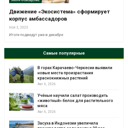
ЭКОПРОСВЕЩЕНИЕ
Движение «Экосистема» сформирует
корпус амбассадоров
Ноя 3, 2023
Итоги подведут уже в декабре
Самые популярные
аево-Черкесии выявили
В Домодедове ликв
роизрастания
последствия разлив
 растений
пожара на складе
Авг 6, 2026
и салат производить
Изменение климата 
лок для растительного
бабочек по всему м
Авг 6, 2026
В Австралии снизят
незии увеличила
установки солнечны