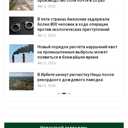
оли почти в 20 раз
бизнеса
Авг 6, 2026
х Амазонии задержали
Москвариум отметит
овек в ходе операции
трёхдневным фести
ических преступлений
Авг 5, 2026
В Кении противнико
 расчёта нарушений квот
проверяют по статье
ные выбросы может
Авг 5, 2026
лижайшее время
Суд запретил испол
для охраны израил
т расчистку Ницы после
Авг 5, 2026
ождевого паводка
Новостной календарь