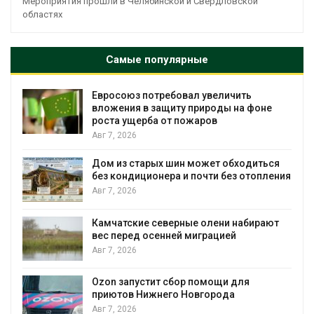
Мероприятия прошли в Челябинской и Свердловской
областях
Самые популярные
Евросоюз потребовал увеличить
вложения в защиту природы на фоне
роста ущерба от пожаров
Авг 7, 2026
Дом из старых шин может обходиться
без кондиционера и почти без отопления
Авг 7, 2026
Камчатские северные олени набирают
и
вес перед осенней миграцией
Авг 7, 2026
А
Ozon запустит сбор помощи для
к
приютов Нижнего Новгорода
Авг 7, 2026