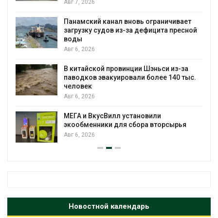
В горах Карача
 канал вновь ограничивает
новые места п
судов из-за дефицита пресной
краснокнижных
Авг 6, 2026
Учёные научили
ой провинции Шэньси из-за
«животный» бе
эвакуировали более 140 тыс.
мяса
Авг 6, 2026
Засуха в Индон
усВилл установили
производство с
ники для сбора вторсырья
Авг 6, 2026
Новостной календарь