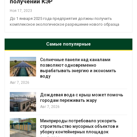
получении КЭР
Ноя 17, 2023
До 1 января 2025 года предприятия должны получить
комплексное экологическое разрешение нового образца
Самые популярные
е панели над каналами
Учёные предло
т одновременно
воду из воздух
вать энергию и экономить
Авг 6, 2026
Приложение «Э
мусорных площ
 вода с крыш может помочь
сентябре
переживать жару
Авг 6, 2026
Европа теряет 
ды потребовало ускорить
биомассы из-за
ство мусорных объектов и
рубок
онтейнерных площадок
Авг 6, 2026