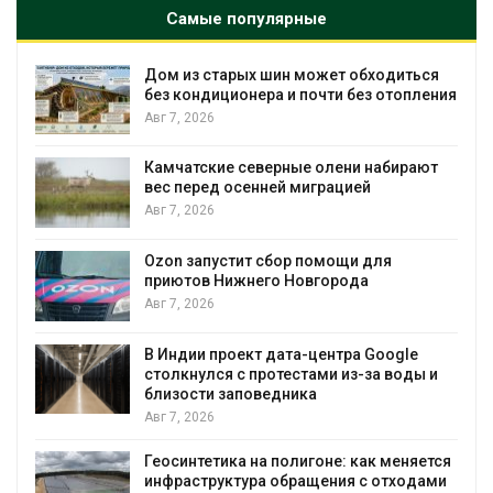
Самые популярные
Дом из старых шин может обходиться
без кондиционера и почти без отопления
Авг 7, 2026
Камчатские северные олени набирают
вес перед осенней миграцией
и
Авг 7, 2026
А
Ozon запустит сбор помощи для
приютов Нижнего Новгорода
к
Авг 7, 2026
В Индии проект дата-центра Google
столкнулся с протестами из-за воды и
А
близости заповедника
Авг 7, 2026
Геосинтетика на полигоне: как меняется
инфраструктура обращения с отходами