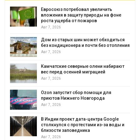
Евросоюз потребовал увеличить
вложения в защиту природы на фоне
роста ущерба от пожаров
Авг 7, 2026
Дом из старых шин может обходиться
без кондиционера и почти без отопления
Авг 7, 2026
Камчатские северные олени набирают
и
вес перед осенней миграцией
Авг 7, 2026
А
Ozon запустит сбор помощи для
к
приютов Нижнего Новгорода
Авг 7, 2026
В Индии проект дата-центра Google
столкнулся с протестами из-за воды и
А
близости заповедника
Авг 7, 2026