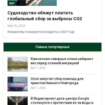
МИР
Судоходство обяжут платить
глобальный сбор за выбросы СО2
Мар 25, 2024
Инициативу планируется внедрить к 2027 году
Самые популярные
Камчатские северные олени набирают
и
вес перед осенней миграцией
Авг 7, 2026
А
Ozon запустит сбор помощи для
к
приютов Нижнего Новгорода
Авг 7, 2026
В Индии проект дата-центра Google
столкнулся с протестами из-за воды и
А