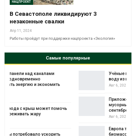
НАЦПРОЕКТ
В Севастополе ликвидируют 3
незаконные свалки
Апр 11, 2024
Работы пройдут при поддержке нацпроекта «Экология»
Самые популярные
Учёные предложили получать питьевую
воду из воздуха с помощью ветра
Авг 6, 2026
Приложение «Экопульс» для контроля
мусорных площадок запустят в
сентябре
Авг 6, 2026
Европа теряет всё больше лесной
биомассы из-за засух, вредителей и