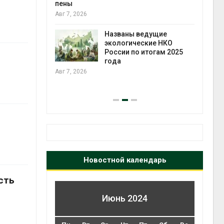
ожения в
пены
ды на фоне
Авг 7, 2026
 от пожаров
Авг 6
Названы ведущие
экологические НКО
х шин
России по итогам 2025
ться без
года
 и почти
Авг 7, 2026
я
Авг 6
Новостной календарь
сть
Июнь 2024