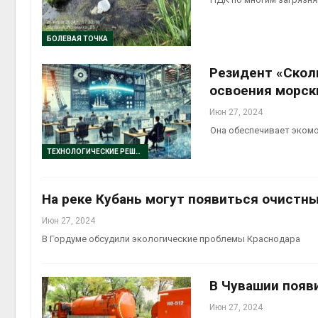
БОЛЕВАЯ ТОЧКА
Резидент «Скол
освоения морск
Июн 27, 2024
Она обеспечивает экомо
ТЕХНОЛОГИЧЕСКИЕ РЕШЕНИЯ
На реке Кубань могут появиться очистн
Июн 27, 2024
В Гордуме обсудили экологические проблемы Краснодара
В Чувашии появ
Июн 27, 2024