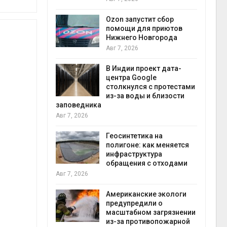
прир
Авг 7
Ozon запустит сбор
й
помощи для приютов
й контроль
Нижнего Новгорода
тически
Авг 7, 2026
ерок к
В Индии проект дата-
экон
центра Google
Авг 7
столкнулся с протестами
 ускорит
из-за воды и близости
нечной
заповедника
-за роста
Авг 7, 2026
ороны ИИ
Геосинтетика на
полигоне: как меняется
в
инфраструктура
ща Волги и
обращения с отходами
те может
Авг 7, 2026
рму почти в
конт
Американские экологи
Авг 7
предупредили о
масштабном загрязнении
требовал
из-за противопожарной