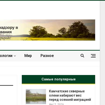
нологии
Мир
Разное
Самые популярные
к из
Камчатские северные
жет
олени набирают вес
ск жировой
перед осенней миграцией
ни
Авг 7, 2026