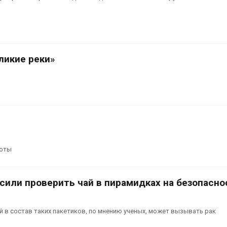
ограничивает загрузку
увеличить вл
судов из-за дефицита
защиту приро
пресной воды
роста ущерба
026
Авг 7, 2026
В китайской провинции
Дом из стары
ликие реки»
Шэньси из-за паводков
может обходи
эвакуировали более 140
кондиционера
тыс. человек
без отоплени
026
Авг 7, 2026
готы
сили проверить чай в пирамидках на безопасно
 в состав таких пакетиков, по мнению ученых, может вызывать рак