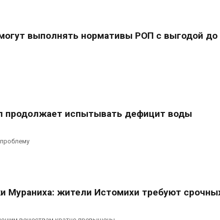
могут выполнять нормативы РОП с выгодой до
л продолжает испытывать дефицит воды
 проблему
ки Мураниха: жители Истомихи требуют срочны
няющим веществам кратно превышены