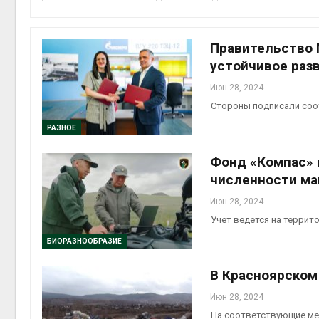
приро
Авг 7, 2
Правительство 
устойчивое раз
Июн 28, 2024
эконом
Стороны подписали со
Авг 7, 2
РАЗНОЕ
Фонд «Компас» 
численности ма
Июн 28, 2024
Учет ведется на террит
БИОРАЗНООБРАЗИЕ
контей
В Красноярском
Авг 7, 2
Июн 28, 2024
На соответствующие ме