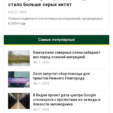
стало больше серых китят
Ноя 27, 2024
Ученые подвели итоги полевых исследований, проведенных
в 2024 году
Самые популярные
Камчатские северные олени набирают
и
вес перед осенней миграцией
Авг 7, 2026
А
Ozon запустит сбор помощи для
к
приютов Нижнего Новгорода
Авг 7, 2026
В Индии проект дата-центра Google
столкнулся с протестами из-за воды и
А
близости заповедника
Авг 7, 2026