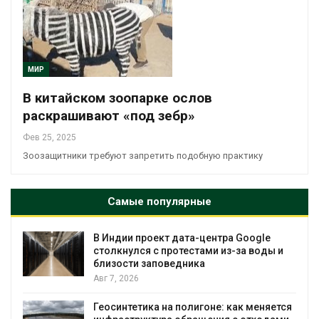
МИР
В китайском зоопарке ослов
раскрашивают «под зебр»
Фев 25, 2025
Зоозащитники требуют запретить подобную практику
Самые популярные
ентра Google
Дождевая вода с крыш мож
ми из-за воды и
городам переживать жару
Авг 7, 2026
Минприроды потребовало у
оне: как меняется
строительство мусорных об