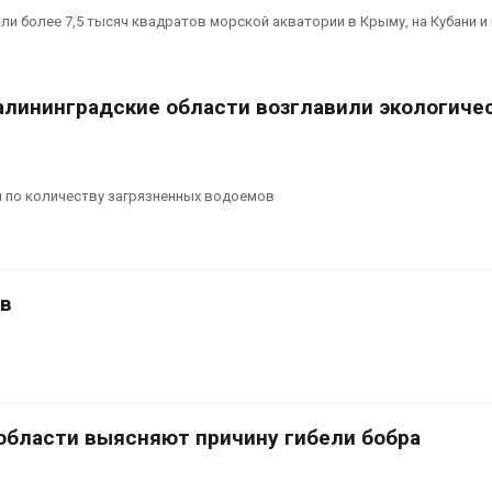
сентябре
026
и более 7,5 тысяч квадратов морской акватории в Крыму, на Кубани и
Авг 6, 2026
Суд запретил
использовать
Европа теряе
крокодилов для охраны
больше лесн
алининградские области возглавили экологиче
израильской тюрьмы
биомассы из-з
вредителей и
026
Авг 6, 2026
и по количеству загрязненных водоемов
ев
области выясняют причину гибели бобра