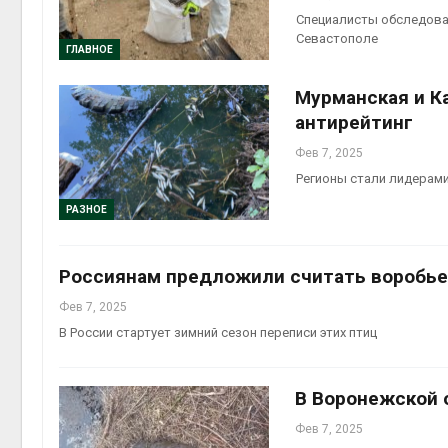
Авг 5, 2
Специалисты обследовал
Севастополе
ГЛАВНОЕ
Мурманская и К
антирейтинг
Авг 5, 2
Фев 7, 2025
Регионы стали лидерам
РАЗНОЕ
Россиянам предложили считать воробь
Фев 7, 2025
В России стартует зимний сезон переписи этих птиц
В Воронежской 
Фев 7, 2025