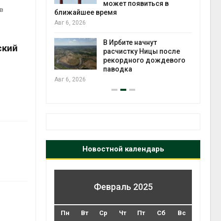
может появиться в
Авг 5
 в
ближайшее время
Авг 6, 2026
т всё
ой
В Ирбите начнут
ский
а засух,
расчистку Ницы после
 рубок
рекордного дождевого
Авг 5
паводка
Авг 6, 2026
Новостной календарь
Февраль 2025
Пн
Вт
Ср
Чт
Пт
Сб
Вс