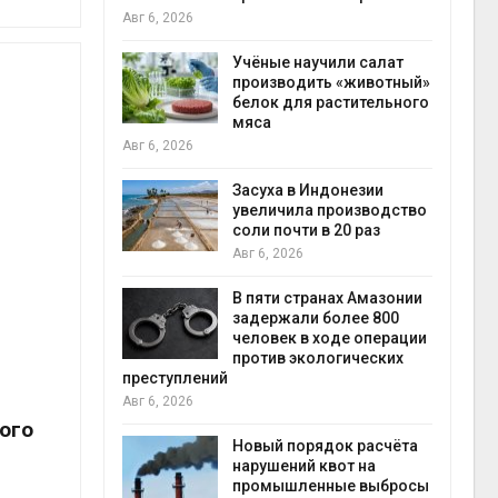
на с
Авг 6, 2026
Авг 6
провинции
Учёные научили салат
 паводков
производить «животный»
 более 140
белок для растительного
мяса
Авг 6, 2026
илл
Засуха в Индонезии
увеличила производство
и для сбора
соли почти в 20 раз
Авг 6, 2026
Авг 6
В пяти странах Амазонии
ложили
задержали более 800
ьевую воду
человек в ходе операции
 помощью
против экологических
преступлений
Авг 6, 2026
ого
«Экопульс»
Новый порядок расчёта
я мусорных
нарушений квот на
устят в
промышленные выбросы