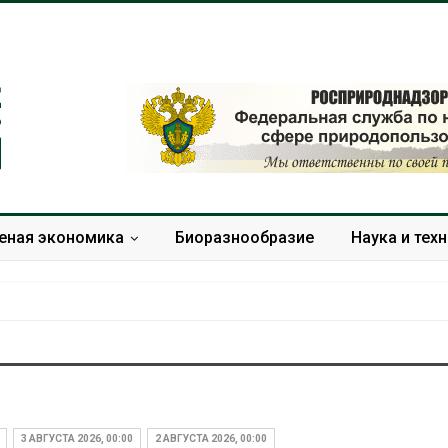
еная экономика
Биоразнообразие
Наука и тех
В Домодедове
Панамский ка
ликвидируют
ограничивает
последствия разлива
судов из-за 
3 АВГУСТА 2026, 00:00
2 АВГУСТА 2026, 00:00
химикатов после пожара
пресной вод