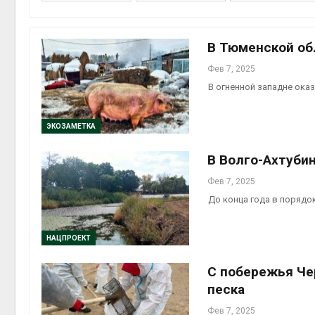
на скл
Авг 6, 2
В Тюменской обл
Фев 7, 2025
В огненной западне ока
ЭКОЗАМЕТКА
В Волго-Ахтуби
Авг 6, 2
Фев 7, 2025
До конца года в порядо
НАЦПРОЕКТ
С побережья Че
песка
Фев 7, 2025