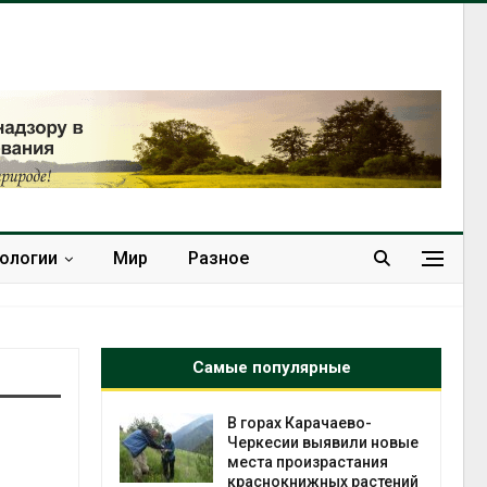
нологии
Мир
Разное
Самые популярные
нал вновь
В горах Карачаево-
 загрузку
Черкесии выявили новые
дефицита
места произрастания
ы
краснокнижных растений