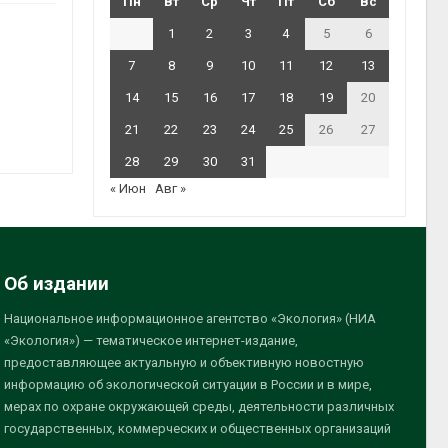
Пн
Вт
Ср
Чт
Пт
Сб
Вс
1
2
3
4
5
6
7
8
9
10
11
12
13
14
15
16
17
18
19
20
21
22
23
24
25
26
27
28
29
30
31
« Июн
Авг »
Об издании
Национальное информационное агентство «Экология» (НИА
«Экология») — тематическое интернет-издание,
предоставляющее актуальную и объективную новостную
информацию об экологической ситуации в России и в мире,
мерах по охране окружающей среды, деятельности различных
государственных, коммерческих и общественных организаций