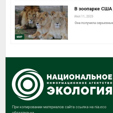
В зоопарке США
Июл 11, 2025
Она получила серьезны
МИР
При копировании материалов сайта ссылка на nia.eco
обязательна.