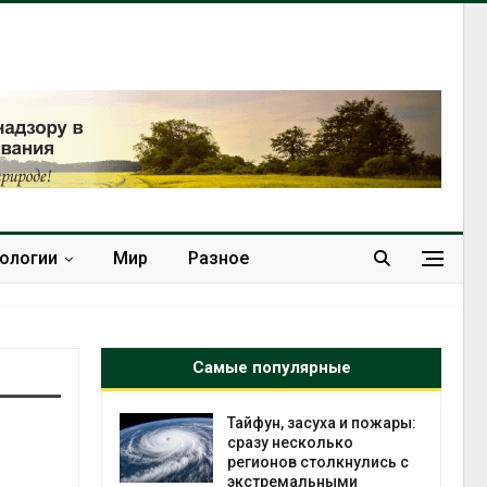
нологии
Мир
Разное
Самые популярные
Тайфун, засуха и пожары:
МЕГА 
сразу несколько
устан
регионов столкнулись с
экооб
экстремальными
втор