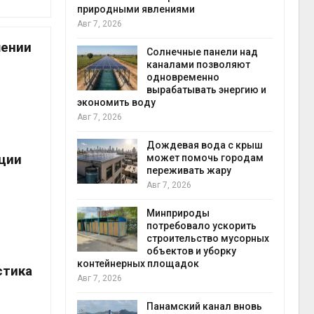
природными явлениями
Авг 6, 2026
Авг 7, 2026
Учён
шении
Солнечные панели над
получ
каналами позволяют
из во
одновременно
ветра
вырабатывать энергию и
Авг 6, 2026
экономить воду
Авг 7, 2026
Прил
для к
Дождевая вода с крыш
площа
ции
может помочь городам
сентя
переживать жару
Авг 6, 2026
Авг 7, 2026
Европ
Минприроды
боль
потребовало ускорить
биома
строительство мусорных
вреди
объектов и уборку
Авг 6, 2026
контейнерных площадок
стика
Авг 7, 2026
В гор
Черке
Панамский канал вновь
места