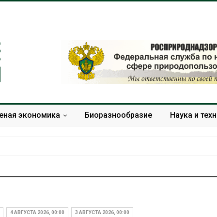
еная экономика
Биоразнообразие
Наука и тех
ВкусВилл
Камчатские северные
или
олени набирают вес
нники для сбора
перед осенней миграцией
4 АВГУСТА 2026, 00:00
3 АВГУСТА 2026, 00:00
рья
Авг 7, 2026