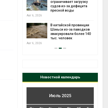
ограничивает загрузку
красн
судов из-за дефицита
Авг 6, 2026
пресной воды
Авг 6, 2026
Учёны
прои
В китайской провинции
белок
Шэньси из-за паводков
мяса
эвакуировали более 140
Авг 6, 2026
тыс. человек
Авг 6, 2026
Новостной календарь
Июль 2025