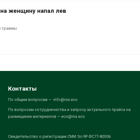
 на женщину напал лев
е травмы
Контакты
По общим вопросам — info@nia.eco
По вопросам сотрудничества и запросу актуального прайса на
размещение материалов — eco@nia.eco
Свидетельство о регистрации СМИ Эл № ФС77-80306