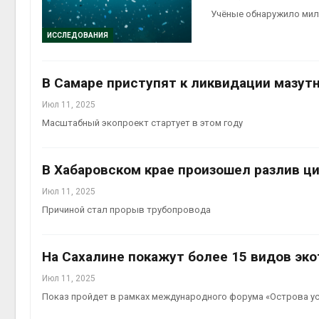
краснок
Учёные обнаружило мил
Авг 6, 2026
ИССЛЕДОВАНИЯ
Учёные 
произв
белок д
В Самаре приступят к ликвидации мазут
мяса
Авг 6, 2026
Июл 11, 2025
Масштабный экопроект стартует в этом году
В Хабаровском крае произошел разлив ц
Июл 11, 2025
Причиной стал прорыв трубопровода
На Сахалине покажут более 15 видов эк
Июл 11, 2025
Показ пройдет в рамках международного форума «Острова ус