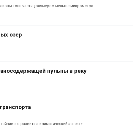
нижных растений
пены
лионы тонн частиц размером меньше микрометра
Авг 7, 2026
научили салат
Названы ведущие
одить «животный»
экологические НКО
ля растительного
России по итогам 2025
ных озер
года
Авг 7, 2026
ианосодержащей пульпы в реку
отранспорта
тойчивого развития: климатический аспект»