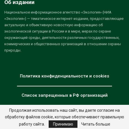
Об издании
Национальное информационное агентство «Экология» (НИА
«Экология») — тематическое интернет-издание, предоставляющее
актуальную и объективную новостную информацию об
экологической ситуации в России и в мире, мерах по охране
окружающей среды, деятельности различных государственных,
коммерческих и общественных организаций в отношении охраны
природы.
Политика конфиденциальности и cookies
Список запрещенных в РФ организаций
Продолжая использовать наш сайт, вы даете согласие на
обработку файлов cookie, которые обеспечивают правильную
© 2026 - НИА "Экология". Все права защищены.
Дизайн:
nia.eco
работу сайта.
Принимаю
Читать больше