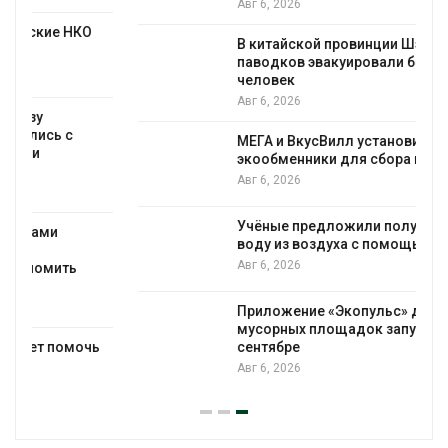
Авг 6, 2026
В китайской провинции Шэньси из-за
паводков эвакуировали более 140 тыс.
человек
Авг 6, 2026
МЕГА и ВкусВилл установили
экообменники для сбора вторсырья
Авг 6, 2026
Учёные предложили получать питьевую
воду из воздуха с помощью ветра
Авг 6, 2026
Приложение «Экопульс» для контроля
мусорных площадок запустят в
сентябре
Авг 6, 2026