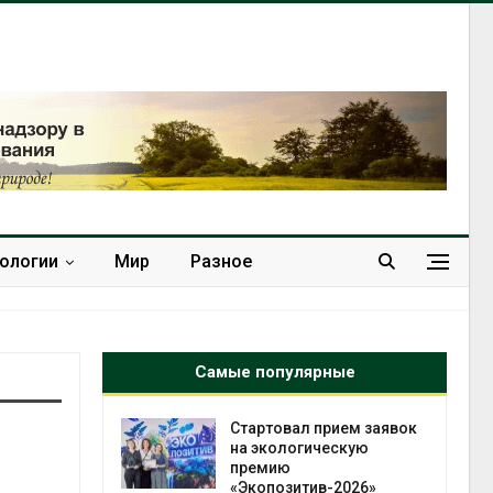
нологии
Мир
Разное
Самые популярные
лимата
Стартовал прием заявок
ы бабочек
на экологическую
у
премию
«Экопозитив-2026»