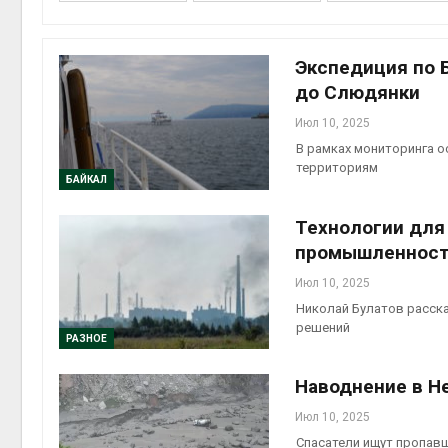
Экспедиция по 
до Слюдянки
выпущ
Июл 10, 2025
Авг 5, 2
В рамках мониторинга 
территориям
БАЙКАЛ
Технологии для 
Авг 5, 2
промышленност
Июл 10, 2025
Николай Булатов расск
решений
РАЗНОЕ
Авг 5, 2
Наводнение в Н
Июл 10, 2025
Спасатели ищут пропавш