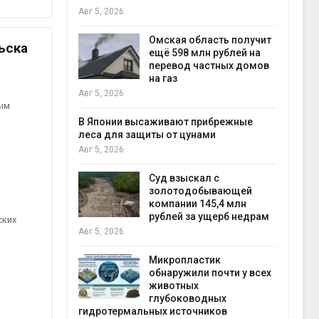
Авг 5, 2026
снизят
тановки
Омская область получит
ьска
анелей для
ещё 598 млн рублей на
перевод частных домов
на газ
выпу
Авг 5, 2026
Авг 5
ным
тметит 11-
невным
В Японии высаживают прибрежные
леса для защиты от цунами
Авг 5, 2026
Авг 5
ивников
Суд взыскал с
а АЭС
золотодобывающей
 статье о
компании 145,4 млн
рублей за ущерб недрам
ских
Авг 5, 2026
Авг 5
Микропластик
ь
обнаружили почти у всех
для охраны
животных
 тюрьмы
глубоководных
гидротермальных источников