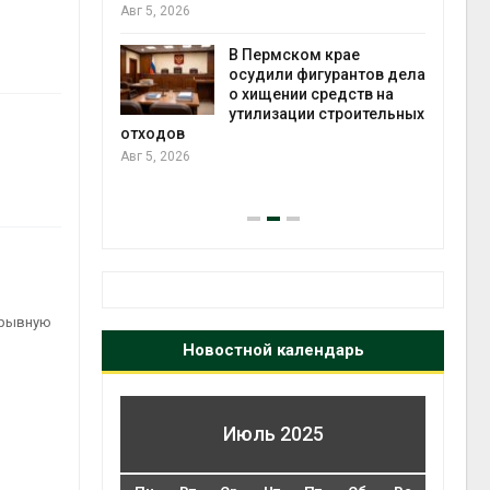
Авг 5, 2026
рыбо
 яйца
Авг 5
уже для
В Пермском крае
следование
осудили фигурантов дела
еделы
о хищении средств на
утилизации строительных
отходов
Авг 5, 2026
экол
Авг 4
зрывную
Новостной календарь
Июль 2025