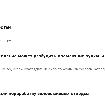
лесоустройства,
вства и регистрации пестицидов
Органические
026
оказались «х
климата»: ис
От спасения рек до
показало пр
цифровых экотроп:
экологических расчётов
остей
определены финалисты
Авг 5, 2026
Детского
ического форума
 материал
026
епление может разбудить дремлющие вулканы
яние ледников снимает давление с магматических камер и повышает в
или переработку золошлаковых отходов