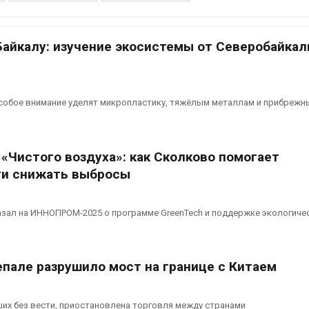
В Татарстане
В Австралии 
продолжают
стоимость ус
Байкалу: изучение экосистемы от Северобайкал
отслеживать
солнечных п
перемещения
бизнеса
енных соколов-балобанов
Авг 6, 2026
026
особое внимание уделят микропластику, тяжёлым металлам и прибреж
Москвариум о
Минприроды утвердило
летие трёхд
единую систему
фестивалем
мониторинга и оценки
Авг 5, 2026
«Чистого воздуха»: как Сколково помогает
нагрузки на Байкал
026
и снижать выбросы
В Кении прот
строительств
Спасённые от
проверяют по
исчезновения крокодилы
терроризме
азал на ИННОПРОМ-2025 о программе GreenTech и поддержке экологиче
всё чаще нападают на
Авг 5, 2026
жителей Малайзии
026
Суд запретил
епале разрушило мост на границе с Китаем
использоват
В России изменили
крокодилов 
правила защиты от
израильской
паводков,
Авг 5, 2026
их без вести, приостановлена торговля между странами