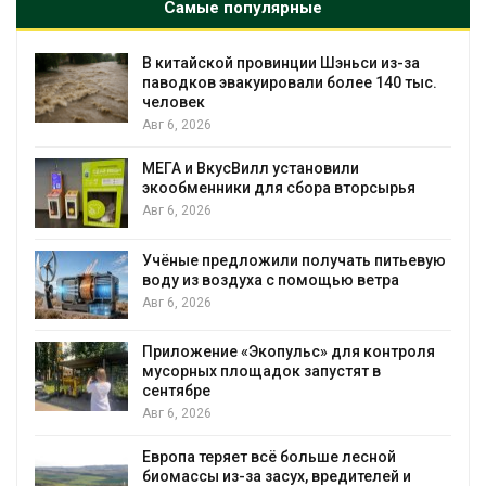
Самые популярные
си из-за
Учёные научили салат производит
е 140 тыс.
«животный» белок для раститель
мяса
Авг 6, 2026
Засуха в Индонезии увеличила
орсырья
производство соли почти в 20 раз
Авг 6, 2026
ь питьевую
В пяти странах Амазонии задержа
ветра
более 800 человек в ходе операци
против экологических преступлен
Авг 6, 2026
 контроля
Новый порядок расчёта нарушени
т в
на промышленные выбросы може
появиться в ближайшее время
Авг 6, 2026
есной
В Ирбите начнут расчистку Ницы п
телей и