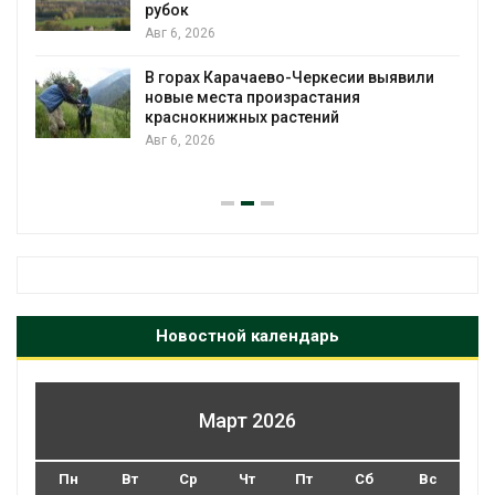
рекордного дождевого паводка
Авг 6, 2026
 выявили
В Домодедове ликвидируют
последствия разлива химикатов 
пожара на складе
Авг 6, 2026
Новостной календарь
Март 2026
Пн
Вт
Ср
Чт
Пт
Сб
Вс