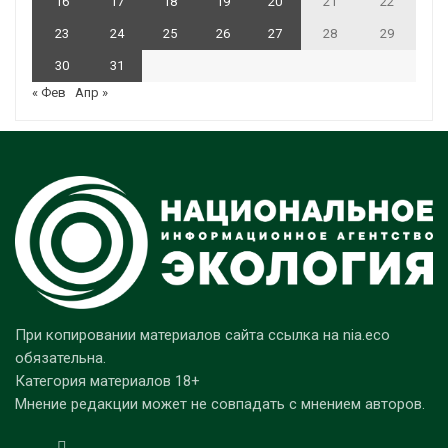
16
17
18
19
20
21
22
23
24
25
26
27
28
29
30
31
« Фев
Апр »
При копировании материалов сайта ссылка на nia.eco
обязательна.
Категория материалов 18+
Мнение редакции может не совпадать с мнением авторов.