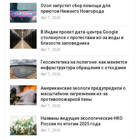
Авг 7, 2026
р помощи для
Новгорода
Солнечные панели над 
позволяют одновремен
вырабатывать энергию и
воду
та-центра Google
стами из-за воды и
Авг 7, 2026
ика
Дождевая вода с крыш 
городам переживать жа
лигоне: как меняется
Авг 7, 2026
ращения с отходами
Минприроды потребовал
строительство мусорных
уборку контейнерных п
оги предупредили о
нении из-за
Авг 7, 2026
пены
Панамский канал вновь 
загрузку судов из-за де
воды
экологические НКО
025 года
Авг 6, 2026
В китайской провинции Ш