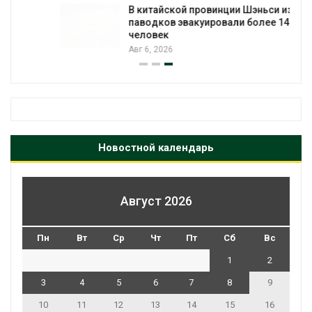
В китайской провинции Шэньси из-за
паводков эвакуировали более 140 тыс.
человек
Авг 6, 2026
Новостной календарь
Август 2026
Пн
Вт
Ср
Чт
Пт
Сб
Вс
1
2
3
4
5
6
7
8
9
10
11
12
13
14
15
16