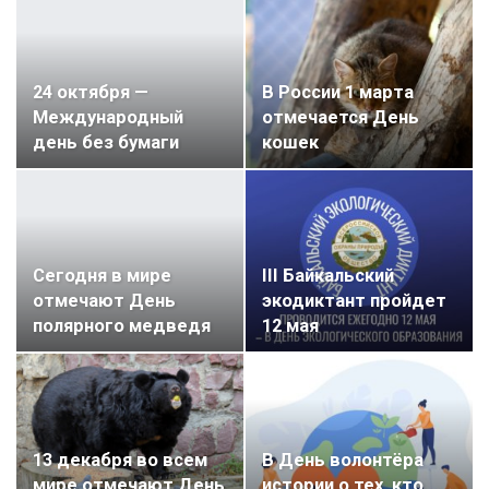
24 октября —
В России 1 марта
Международный
отмечается День
день без бумаги
кошек
Сегодня в мире
III Байкальский
отмечают День
экодиктант пройдет
полярного медведя
12 мая
13 декабря во всем
В День волонтёра
мире отмечают День
истории о тех, кто