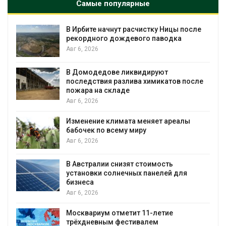
Самые популярные
 после
Суд запретил использовать крокоди
а
для охраны израильской тюрьмы
Авг 5, 2026
Органические яйца оказались «хуже 
в после
климата»: исследование показало
пределы экологических расчётов
Авг 5, 2026
алы
Стартовал прием заявок на
экологическую премию
«Экопозитив-2026»
Авг 5, 2026
Омская область получит ещё 598 млн
ля
рублей на перевод частных домов на 
Авг 5, 2026
В Японии высаживают прибрежные леса для защит
от цунами