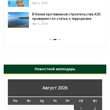
Авг 5, 2026
Суд взыскал с золотодобывающей
ства АЭС
компании 145,4 млн рублей за ущерб
зме
недрам
Авг 5, 2026
Новостной календарь
Август 2026
Пн
Вт
Ср
Чт
Пт
Сб
Вс
1
2