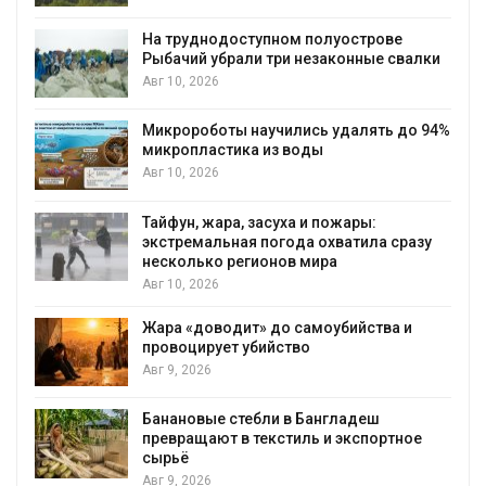
строве
Региональный экологический ко
нные свалки
в России фактически ушёл от пр
наблюдению
Авг 8, 2026
алять до 94%
Южная Корея ускорит развитие
солнечной энергетики из-за рост
спроса со стороны ИИ
Авг 7, 2026
ары:
тила сразу
Приток воды в водохранилища В
Камы в августе может превысить
почти в полтора раза
Авг 7, 2026
ийства и
Евросоюз потребовал увеличить
вложения в защиту природы на 
роста ущерба от пожаров
Авг 7, 2026
адеш
кспортное
Дом из старых шин может обход
без кондиционера и почти без о