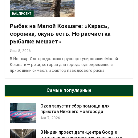
НАЦПРОЕКТ
Рыбак на Малой Кокшаге: «Карась,
сорожка, окунь есть. Но расчистка
рыбалке мешает»
Июл 8, 2026
В Йошкар-Оле продолжают руслорегулирование Малой
Кокшаги — реки, которая для города одновременно и
природный символ, и фактор паводкового риска
Самые популярные
Ozon запустит сбор помощи для
к
приютов Нижнего Новгорода
Авг 7, 2026
А
В Индии проект дата-центра Google
столкнулся с протестами из-за воды и