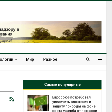
нологии
Мир
Разное
Самые популярные
ит» до
Евросоюз потребовал
 и
увеличить вложения в
убийство
защиту природы на фоне
роста ущерба от пожаров