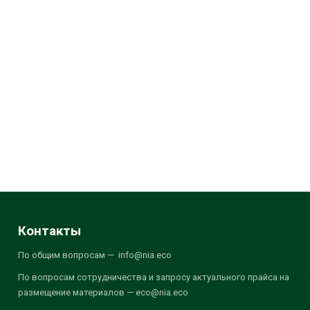
Контакты
По общим вопросам — info@nia.eco
По вопросам сотрудничества и запросу актуального прайса на
размещение материалов — eco@nia.eco