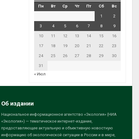
Пн
Вт
Ср
Чт
Пт
Сб
Вс
1
2
3
4
5
6
7
8
9
10
11
12
13
14
15
16
17
18
19
20
21
22
23
24
25
26
27
28
29
30
31
« Июл
Об издании
Национальное информационное агентство «Экология» (НИА
«Экология») — тематическое интернет-издание,
предоставляющее актуальную и объективную новостную
информацию об экологической ситуации в России и в мире,