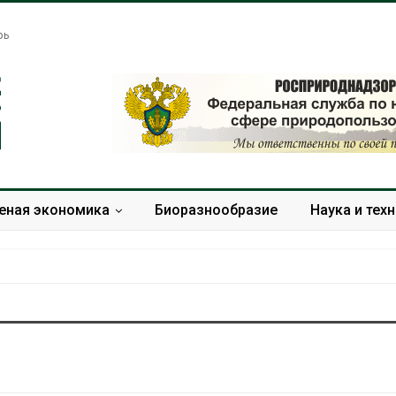
рь
еная экономика
Биоразнообразие
Наука и тех
Американские экологи
Жара «довод
предупредили о
самоубийства
масштабном загрязнении
провоцирует 
из-за противопожарной
Авг 9, 2026