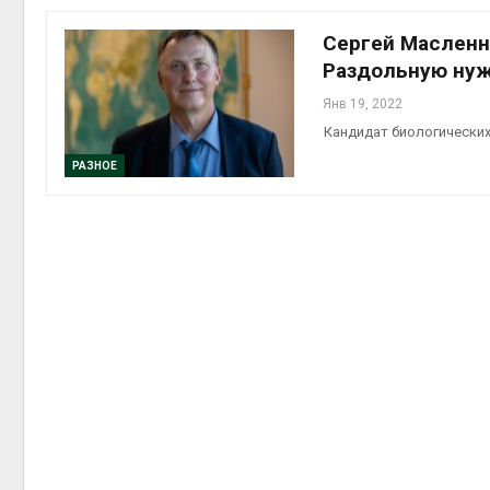
пены
Авг 7, 2
Сергей Масленн
Раздольную нуж
Янв 19, 2022
Кандидат биологических
Авг 7, 2
РАЗНОЕ
приро
Авг 7, 2
эконом
Авг 7, 2