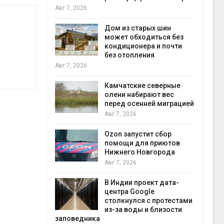
пен
Авг 7, 2026
Авг 7
ебли в
ревращают в
Дом из старых шин
кспортное
может обходиться без
кондиционера и почти
без отопления
Авг 7, 2026
Авг 7
к из
жет
Камчатские северные
ск жировой
олени набирают вес
ни
перед осенней миграцией
Авг 7, 2026
прир
й
Ozon запустит сбор
Авг 7
й контроль
помощи для приютов
тически
Нижнего Новгорода
ерок к
Авг 7, 2026
В Индии проект дата-
центра Google
экон
 ускорит
столкнулся с протестами
Авг 7
нечной
из-за воды и близости
-за роста
заповедника