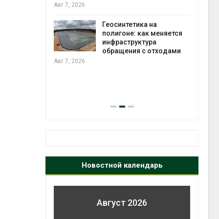
ороны ИИ
Авг 7, 2026
Геосинтетика на
в
полигоне: как меняется
ща Волги и
инфраструктура
те может
обращения с отходами
рму почти в
Авг 7, 2026
конт
Авг 7
Новостной календарь
Август 2026